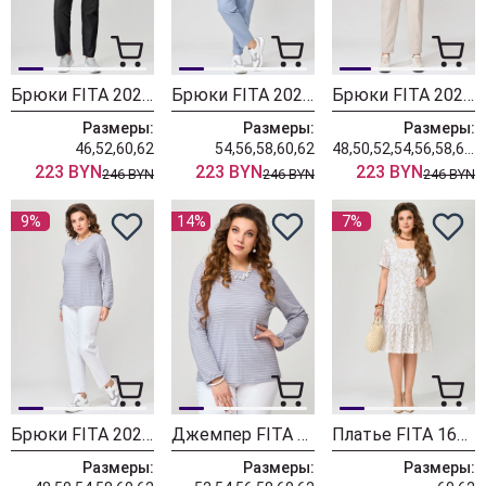
Брюки FITA 20234 чёрно графитовый
Брюки FITA 20233 серо-голубой
Брюки FITA 20232 бежевый
Размеры:
Размеры:
Размеры:
46,52,60,62
54,56,58,60,62
48,50,52,54,56,58,60,62
223 BYN
223 BYN
223 BYN
246 BYN
246 BYN
246 BYN
9%
14%
7%
Брюки FITA 20231 белый
Джемпер FITA 20471 серый
Платье FITA 1642 белый
Размеры:
Размеры:
Размеры: