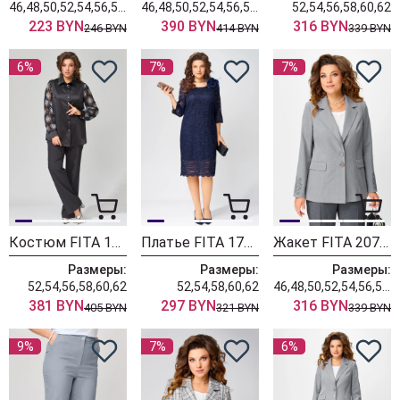
46,48,50,52,54,56,58,60
46,48,50,52,54,56,58,60
52,54,56,58,60,62
223 BYN
390 BYN
316 BYN
246 BYN
414 BYN
339 BYN
6%
7%
7%
Костюм FITA 1353
Платье FITA 1762
Жакет FITA 20701 серый
Размеры:
Размеры:
Размеры:
52,54,56,58,60,62
52,54,58,60,62
46,48,50,52,54,56,58,60,62
381 BYN
297 BYN
316 BYN
405 BYN
321 BYN
339 BYN
9%
7%
6%