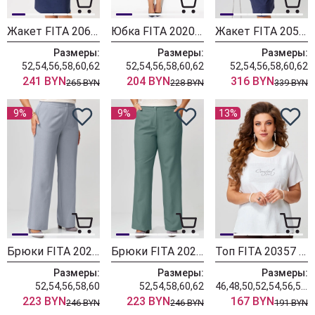
Жакет FITA 20621 синий
Юбка FITA 20201 черный
Жакет FITA 20511 сине-баклажановый
Размеры:
Размеры:
Размеры:
52,54,56,58,60,62
52,54,56,58,60,62
52,54,56,58,60,62
241 BYN
204 BYN
316 BYN
265 BYN
228 BYN
339 BYN
9%
9%
13%
Брюки FITA 20267 светло-серый
Брюки FITA 20266 зелёный
Топ FITA 20357 молочно белый
Размеры:
Размеры:
Размеры:
52,54,56,58,60
52,54,58,60,62
46,48,50,52,54,56,58,60,62
223 BYN
223 BYN
167 BYN
246 BYN
246 BYN
191 BYN