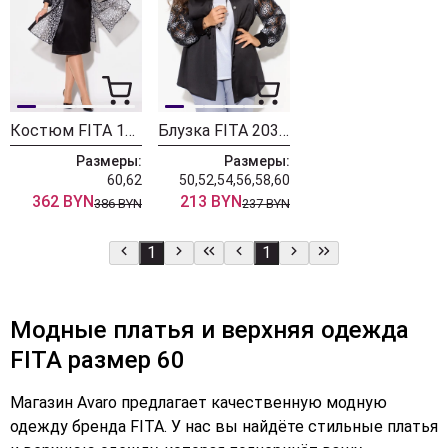
Костюм FITA 1391 черный
Блузка FITA 2032 черный
Размеры:
Размеры:
60,62
50,52,54,56,58,60
362 BYN
213 BYN
386 BYN
237 BYN
1
1
Модные платья и верхняя одежда
FITA размер 60
Магазин Avaro предлагает качественную модную
одежду бренда FITA. У нас вы найдёте стильные платья