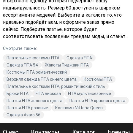
и верхнюю одежду, которая подчеркнёт вашу
индивидуальность. Размер 60 доступен в широком
ассортименте моделей. Выберите в каталоге то, что
идеально подойдёт вам, и оформите заказ прямо
сейчас. Подберите платье, которое будет
соответствовать последним трендам моды, и станьте
звездой любого мероприятия. Не упустите
Смотрите также:
возможность купить качественную одежду по
выгодной цене. Закажите с доставкой и
Плательные костюмы FITA
Одежда FITA
наслаждайтесь комфортом и стилем от FITA.
Одежда FITA 54
Жакеты Пиджаки FITA
Костюмы FITA романтический
Верхняя одежда FITA синего цвета
Костюмы FITA
Плательные костюмы FITA, романтический стиль
Брюки FITA
FITA вискоза
FITA мультисезонные
Платья FITA зелёного цвета
Платья FITA красного цвета
Платья FITA розовые
Костюмы Vittoria Queen
Одежда Avaro 56
О нас
Контакты
Каталог
Бренды