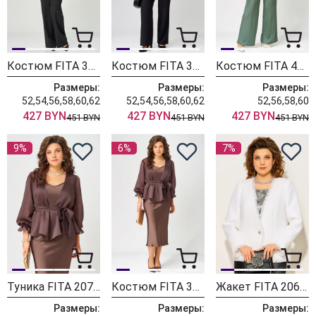
Костюм FITA 337-2 черно-бордовый
Костюм FITA 337-1 черно-баклажановый
Костюм FITA 4132 нефрит+дымчатый
Размеры:
Размеры:
Размеры:
52,54,56,58,60,62
52,54,56,58,60,62
52,56,58,60
427 BYN
427 BYN
427 BYN
451 BYN
451 BYN
451 BYN
9%
6%
7%
Туника FITA 20762 шоколад
Костюм FITA 3191 шоколад
Жакет FITA 20672
Размеры:
Размеры:
Размеры: