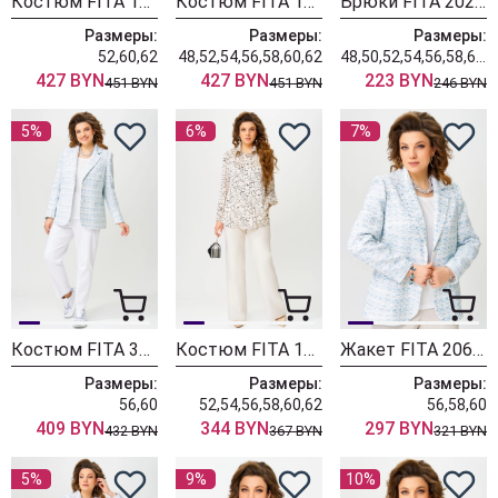
Костюм FITA 1489
Костюм FITA 1487
Брюки FITA 20268
Размеры:
Размеры:
Размеры:
52,60,62
48,52,54,56,58,60,62
48,50,52,54,56,58,60,62
427 BYN
427 BYN
223 BYN
451 BYN
451 BYN
246 BYN
5%
6%
7%
Костюм FITA 3021 белый+голубой
Костюм FITA 1793 бежевый
Жакет FITA 20661 бело голубой
Размеры:
Размеры:
Размеры:
56,60
52,54,56,58,60,62
56,58,60
409 BYN
344 BYN
297 BYN
432 BYN
367 BYN
321 BYN
5%
9%
10%