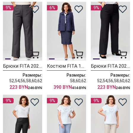
9%
6%
9%
Брюки FITA 20264 графит
Костюм FITA 1784 сине-баклажановый
Брюки FITA 20261 черный
Размеры:
Размеры:
Размеры:
52,54,56,58,60,62
58,60,62
52,54,56,58,60,62
223 BYN
390 BYN
223 BYN
246 BYN
414 BYN
246 BYN
9%
9%
9%