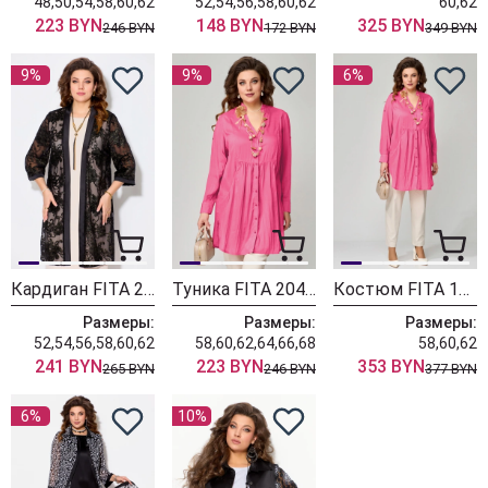
48,50,54,58,60,62
52,54,56,58,60,62
60,62
223 BYN
148 BYN
325 BYN
246 BYN
172 BYN
349 BYN
9%
9%
6%
Кардиган FITA 20253 черно-золотой
Туника FITA 20424 розовый
Костюм FITA 1514 розовый + бежевый
Размеры:
Размеры:
Размеры:
52,54,56,58,60,62
58,60,62,64,66,68
58,60,62
241 BYN
223 BYN
353 BYN
265 BYN
246 BYN
377 BYN
6%
10%