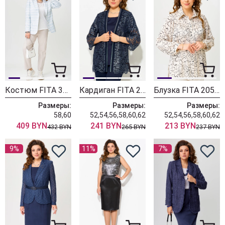
Костюм FITA 3022 бежево голубой
Кардиган FITA 20592 темно синий
Блузка FITA 20534 молочный
Размеры:
Размеры:
Размеры:
58,60
52,54,56,58,60,62
52,54,56,58,60,62
409 BYN
241 BYN
213 BYN
432 BYN
265 BYN
237 BYN
9%
11%
7%