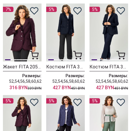
7%
5%
5%
Жакет FITA 2051-4 бордовый
Костюм FITA 337-4 черно-сапфировый
Костюм FITA 337-3 сине-сапфировый
Размеры:
Размеры:
Размеры:
52,54,56,58,60,62
52,54,56,58,60,62
52,54,56,58,60,62
316 BYN
427 BYN
427 BYN
339 BYN
451 BYN
451 BYN
5%
5%
5%