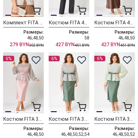
Комплект FITA 20781 золотисто-бежевый
Костюм FITA 4122 черно-бежевый
Костюм FITA 4153 шоколадно-бежевый
Размеры:
Размеры:
Размеры:
46,48,50
58
46,48,50
279 BYN
427 BYN
427 BYN
302 BYN
451 BYN
451 BYN
6%
6%
6%
Костюм FITA 3223 розово-дымчатый
Костюм FITA 3222 нефрит + дымчатый
Костюм FITA 3221 нефрит + мята
Размеры:
Размеры:
Размеры:
46,48,50
46,48,50,52,54
46,48,50,52