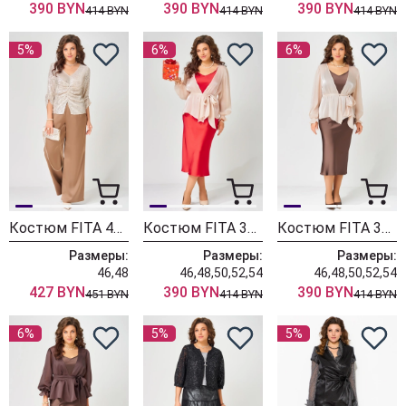
390 BYN
390 BYN
390 BYN
414 BYN
414 BYN
414 BYN
5%
6%
6%
Костюм FITA 4152 золотисто-бежевый
Костюм FITA 3194 красный + пудра
Костюм FITA 3192 шоколад + пудра
Размеры:
Размеры:
Размеры:
46,48
46,48,50,52,54
46,48,50,52,54
427 BYN
390 BYN
390 BYN
451 BYN
414 BYN
414 BYN
6%
5%
5%