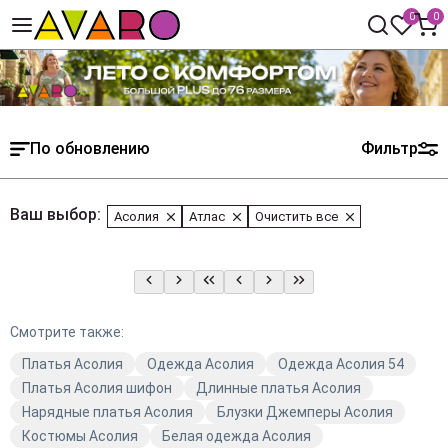
0
0
По обновлению
Фильтр
Ваш выбор:
Асолия
Атлас
Очистить все
Смотрите также:
Платья Асолия
Одежда Асолия
Одежда Асолия 54
Платья Асолия шифон
Длинные платья Асолия
Нарядные платья Асолия
Блузки Джемперы Асолия
Костюмы Асолия
Белая одежда Асолия