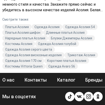
немного стиля и качества. Закажите прямо сейчас и
убедитесь в высоком качестве изделий Асолия. Белая
одежда — это всегда тренд, и бренд Асолия не
Смотрите также:
исключение. Подберите идеальный наряд для любого
случая и оформите заказ уже сегодня!
Платья Асолия
Одежда Асолия
Одежда Асолия 54
Платья Асолия шифон
Длинные платья Асолия
Нарядные платья Асолия
Блузки Джемперы Асолия
Костюмы Асолия
Одежда Асолия голубой
Одежда Асолия серого цвета
Одежда Асолия вискозные изделия
Трикотаж Асолия
Одежда Асолия 170 см
Короткие платья Асолия
Костюмы Vittoria Queen
Одежда Avaro 56
О нас
Контакты
Каталог
Бренды
Мы в соцсетях