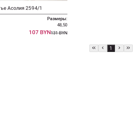
ье Асолия 2594/1
Размеры:
48,50
107 BYN
131 BYN
1