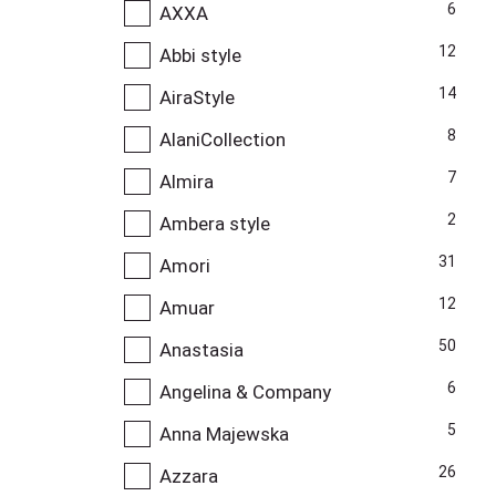
6
AXXA
12
Abbi style
14
AiraStyle
8
AlaniCollection
7
Almira
2
Ambera style
31
Amori
12
Amuar
50
Anastasia
6
Angelina & Company
5
Anna Majewska
26
Azzara