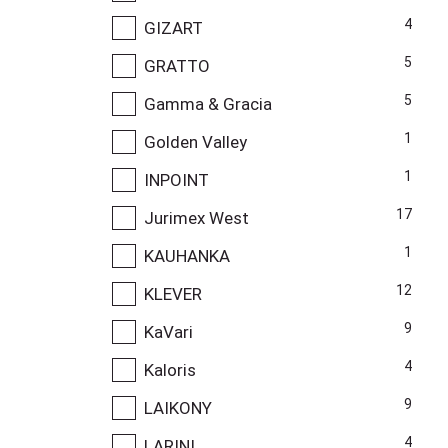
4
GIZART
5
GRATTO
5
Gamma & Gracia
1
Golden Valley
1
INPOINT
17
Jurimex West
1
KAUHANKA
12
KLEVER
9
KaVari
4
Kaloris
9
LAIKONY
4
LARINI