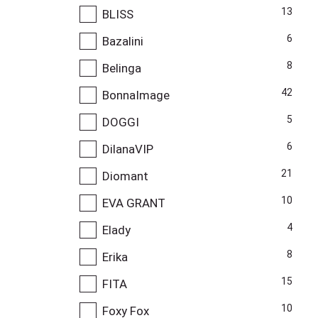
13
BLISS
6
Bazalini
8
Belinga
42
BonnaImage
5
DOGGI
6
DilanaVIP
21
Diomant
10
EVA GRANT
4
Elady
8
Erika
15
FITA
10
Foxy Fox