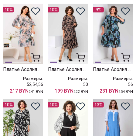
10%
10%
9%
Платье Асолия 2672
Платье Асолия 2636-1
Платье Асолия 2643 черно-бирюзовый
Размеры:
Размеры:
Размеры:
52,54,56
50
56
217 BYN
199 BYN
231 BYN
241 BYN
222 BYN
254 BYN
10%
10%
13%