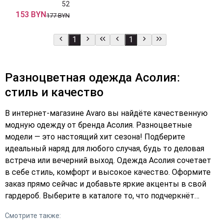
52
153 BYN
177 BYN
1
1
Разноцветная одежда Асолия:
стиль и качество
В интернет-магазине Avaro вы найдёте качественную
модную одежду от бренда Асолия. Разноцветные
модели — это настоящий хит сезона! Подберите
идеальный наряд для любого случая, будь то деловая
встреча или вечерний выход. Одежда Асолия сочетает
в себе стиль, комфорт и высокое качество. Оформите
заказ прямо сейчас и добавьте яркие акценты в свой
гардероб. Выберите в каталоге то, что подчеркнёт
вашу индивидуальность и стиль. Не упустите
Смотрите также:
возможность купить модную одежду по выгодной