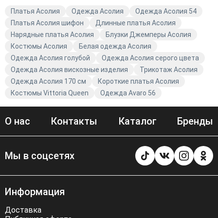
цене!
Платья Асолия
Одежда Асолия
Одежда Асолия 54
Платья Асолия шифон
Длинные платья Асолия
Нарядные платья Асолия
Блузки Джемперы Асолия
Костюмы Асолия
Белая одежда Асолия
Одежда Асолия голубой
Одежда Асолия серого цвета
Одежда Асолия вискозные изделия
Трикотаж Асолия
Одежда Асолия 170 см
Короткие платья Асолия
Костюмы Vittoria Queen
Одежда Avaro 56
О нас
Контакты
Каталог
Бренды
Мы в соцсетях
Информация
Доставка