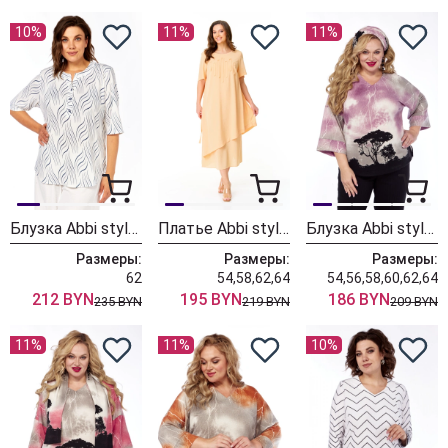
10%
11%
11%
Блузка Abbi style 4064
Платье Abbi style 1042
Блузка Abbi style 4054
Размеры:
Размеры:
Размеры:
62
54,58,62,64
54,56,58,60,62,64
212 BYN
195 BYN
186 BYN
235 BYN
219 BYN
209 BYN
11%
11%
10%