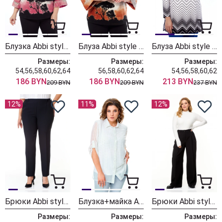
Блузка Abbi style 4053
Блуза Abbi style 4051 бежево-коричневый
Блуза Abbi style 4046 бело-черный
Размеры:
Размеры:
Размеры:
54,56,58,60,62,64
56,58,60,62,64
54,56,58,60,62
186 BYN
186 BYN
213 BYN
209 BYN
209 BYN
237 BYN
12%
11%
12%
Брюки Abbi style 2022 черный
Блузка+майка Abbi style 5028 белый в зеленый горошек
Брюки Abbi style 2007 черный
Размеры:
Размеры:
Размеры: