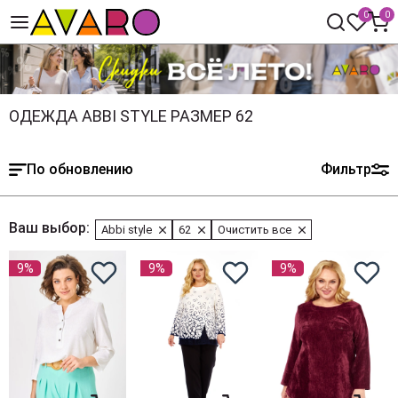
0
0
ОДЕЖДА ABBI STYLE РАЗМЕР 62
По обновлению
Фильтр
Ваш выбор:
Abbi style
62
Очистить все
9%
9%
9%