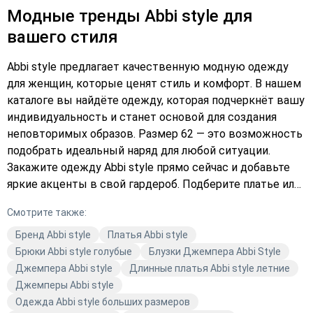
Модные тренды Abbi style для
вашего стиля
Abbi style предлагает качественную модную одежду
для женщин, которые ценят стиль и комфорт. В нашем
каталоге вы найдёте одежду, которая подчеркнёт вашу
индивидуальность и станет основой для создания
неповторимых образов. Размер 62 — это возможность
подобрать идеальный наряд для любой ситуации.
Закажите одежду Abbi style прямо сейчас и добавьте
яркие акценты в свой гардероб. Подберите платье или
верхнюю одежду, которая будет соответствовать
Смотрите также:
вашим предпочтениям и стилю жизни. Выберите в
каталоге Abbi style и оформите заказ уже сегодня!
Бренд Abbi style
Платья Abbi style
Брюки Abbi style голубые
Блузки Джемпера Abbi Style
Джемпера Abbi style
Длинные платья Abbi style летние
Джемперы Abbi style
Одежда Abbi style больших размеров