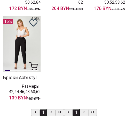
50,62,64
62
50,52,58,62
172 BYN
204 BYN
176 BYN
196 BYN
228 BYN
200 BYN
15%
Брюки Abbi style 2002 черный
Размеры:
42,44,46,48,60,62
139 BYN
163 BYN
1
1