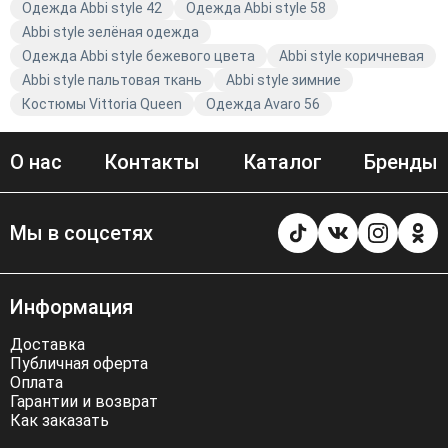
Одежда Abbi style 42
Одежда Abbi style 58
Abbi style зелёная одежда
Одежда Abbi style бежевого цвета
Abbi style коричневая
Abbi style пальтовая ткань
Abbi style зимние
Костюмы Vittoria Queen
Одежда Avaro 56
О нас
Контакты
Каталог
Бренды
Мы в соцсетях
Информация
Доставка
Публичная оферта
Оплата
Гарантии и возврат
Как заказать