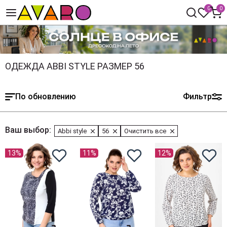
0
0
ОДЕЖДА ABBI STYLE РАЗМЕР 56
По обновлению
Фильтр
Ваш выбор:
Abbi style
56
Очистить все
13%
11%
12%