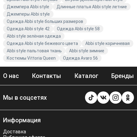
помощь в выборе одежды. Оформите заказ прямо
Джемпера Abbi style
Длинные платья Abbi style летние
сейчас и наслаждайтесь модными новинками от Abbi
Джемперы Abbi style
style!
Одежда Abbi style больших размеров
Одежда Abbi style 42
Одежда Abbi style 58
Abbi style зелёная одежда
Одежда Abbi style бежевого цвета
Abbi style коричневая
Abbi style пальтовая ткань
Abbi style зимние
Костюмы Vittoria Queen
Одежда Avaro 56
О нас
Контакты
Каталог
Бренды
Мы в соцсетях
Информация
Доставка