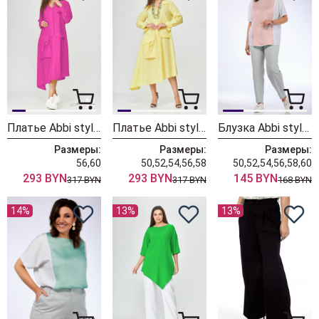
Платье Abbi style 1009 фуксия
Платье Abbi style 1009 желтый
Блузка Abbi style 4003 розовый
Размеры:
Размеры:
Размеры:
56,60
50,52,54,56,58
50,52,54,56,58,60
293 BYN
293 BYN
145 BYN
317 BYN
317 BYN
168 BYN
14%
13%
13%