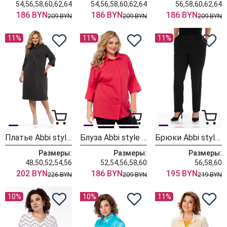
54,56,58,60,62,64
54,56,58,60,62,64
56,58,60,62,64
186 BYN
186 BYN
186 BYN
209 BYN
209 BYN
209 BYN
11%
11%
11%
Платье Abbi style 1040
Блуза Abbi style 4050 коралловый
Брюки Abbi style 2024
Размеры:
Размеры:
Размеры:
48,50,52,54,56
52,54,56,58,60
56,58,60
202 BYN
186 BYN
195 BYN
226 BYN
209 BYN
219 BYN
10%
10%
11%