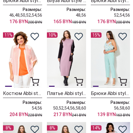
Брюки Abbi style 2019 коричневый
Блуза Abbi style 4042 розовый принт
Брюки Abbi style 2017 черный
Размеры:
Размеры:
Размеры:
46,48,50,52,54,56
48,56
52,54,56
176 BYN
165 BYN
176 BYN
200 BYN
189 BYN
200 BYN
11%
10%
15%
Костюм Abbi style 5023
Платье Abbi style 1020 черный с пудрой
Брюки Abbi style 2002 мята
Размеры:
Размеры:
Размеры:
54,56
50,52,54,56,58,60
56,58,60
204 BYN
217 BYN
139 BYN
228 BYN
241 BYN
163 BYN
8%
8%
14%