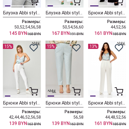
Блузка Abbi style 4003 голубой
Блузка Abbi style 4008 салатовый
Брюки Abbi style 2001 черный
Размеры:
Размеры:
Размеры:
50,52,54,56,58
50,54,56,60
44,52,56
145 BYN
167 BYN
161 BYN
168 BYN
191 BYN
185 BYN
15%
15%
13%
Брюки Abbi style 2002 белый
Брюки Abbi style 2002 французский голубой
Брюки Abbi style 2001 белый
Размеры:
Размеры:
Размеры:
42,44,46,52,56,58
56,58
44,48,52,56
139 BYN
139 BYN
161 BYN
163 BYN
163 BYN
185 BYN