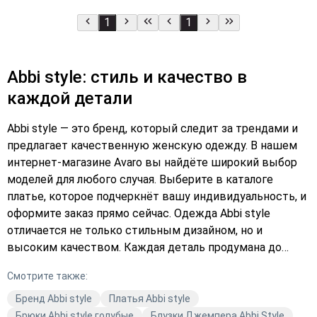
1
1
Abbi style: стиль и качество в
каждой детали
Abbi style — это бренд, который следит за трендами и
предлагает качественную женскую одежду. В нашем
интернет-магазине Avaro вы найдёте широкий выбор
моделей для любого случая. Выберите в каталоге
платье, которое подчеркнёт вашу индивидуальность, и
оформите заказ прямо сейчас. Одежда Abbi style
отличается не только стильным дизайном, но и
высоким качеством. Каждая деталь продумана до
мелочей, чтобы вы чувствовали себя уверенно и
Смотрите также:
комфортно. Подберите идеальный образ для себя и
добавьте его в корзину уже сегодня. Магазин Avaro
Бренд Abbi style
Платья Abbi style
предлагает удобную доставку и профессиональную
Брюки Abbi style голубые
Блузки Джемпера Abbi Style