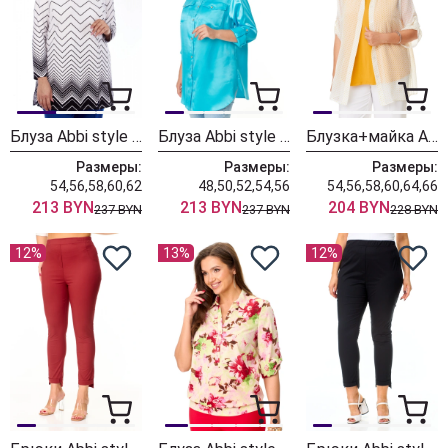
Блуза Abbi style 4046 бело-черный
Блуза Abbi style 4045 бирюзовый
Блузка+майка Abbi style 5034 желтый мелкий горох
Размеры:
Размеры:
Размеры:
54,56,58,60,62
48,50,52,54,56
54,56,58,60,64,66
213 BYN
213 BYN
204 BYN
237 BYN
237 BYN
228 BYN
12%
13%
12%