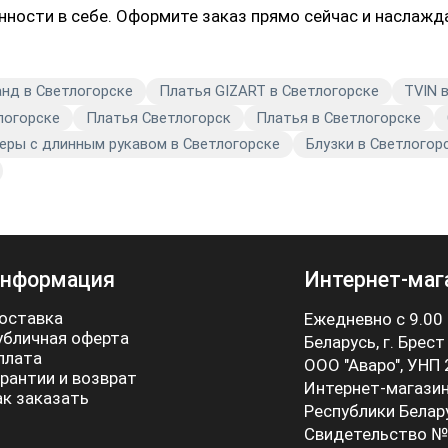
нности в себе. Оформите заказ прямо сейчас и наслажд
анд в Светлогорске
Платья GIZART в Светлогорске
TVIN 
логорске
Платья Светлогорск
Платья в Светлогорске
ры с длинным рукавом в Светлогорске
Блузки в Светлогор
нформация
Интернет-маг
оставка
Ежедневно с 9.00
убличная оферта
Беларусь, г. Брест
плата
ООО "Аваро", УНП
арантии и возврат
Интернет-магазин
ак заказать
Республики Белар
Свидетельство №