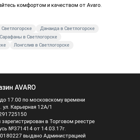
айтесь комфортом и качеством от Avaro.
в Светлогорске
Данаида в Светлогорске
Сарафаны в Светлогорске
ске
Лонгслив в Светлогорске
азин AVARO
 до 17.00 по московскому времени
 . ул. Карьерная 12А/1
 291725150
 зарегистрирован в Торговом реестре
усь №371414 от 14.03.17г.
0180227 выдано Администрацией