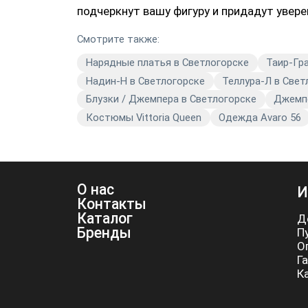
подчеркнут вашу фигуру и придадут увере
Смотрите также:
Нарядные платья в Светлогорске
Таир-Гр
Надин-Н в Светлогорске
Теллура-Л в Свет
Блузки / Джемпера в Светлогорске
Джемпе
Костюмы Vittoria Queen
Одежда Avaro 56
О нас
И
Контакты
Каталог
Д
Бренды
П
О
Г
К