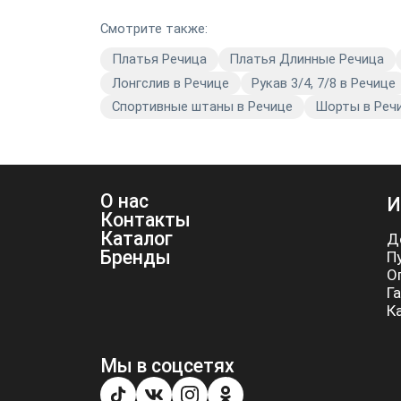
Смотрите также:
Платья Речица
Платья Длинные Речица
Лонгслив в Речице
Рукав 3/4, 7/8 в Речице
Спортивные штаны в Речице
Шорты в Реч
О нас
И
Контакты
Каталог
Д
Бренды
П
О
Г
К
Мы в соцсетях