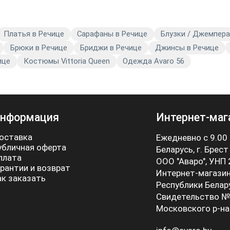
Платья в Речице
Сарафаны в Речице
Блузки / Джемпера
Брюки в Речице
Бриджи в Речице
Джинсы в Речице
ице
Костюмы Vittoria Queen
Одежда Avaro 56
нформация
Интернет-маг
оставка
Ежедневно с 9.00
убличная оферта
Беларусь, г. Брест
плата
ООО "Аваро", УНП
арантии и возврат
Интернет-магазин
ак заказать
Республики Белар
Свидетельство №
Московского р-на