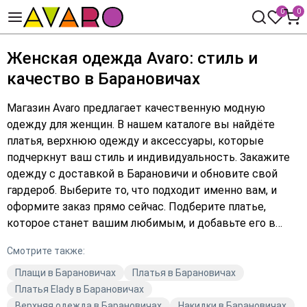
0
0
Женская одежда Avaro: стиль и
качество в Барановичах
Магазин Avaro предлагает качественную модную
одежду для женщин. В нашем каталоге вы найдёте
платья, верхнюю одежду и аксессуары, которые
подчеркнут ваш стиль и индивидуальность. Закажите
одежду с доставкой в Барановичи и обновите свой
гардероб. Выберите то, что подходит именно вам, и
оформите заказ прямо сейчас. Подберите платье,
которое станет вашим любимым, и добавьте его в
корзину. Avaro — ваш надёжный выбор для создания
Смотрите также:
стильного образа.
Плащи в Барановичах
Платья в Барановичах
Платья Elady в Барановичах
Верхняя одежда в Барановичах
Накидки в Барановичах