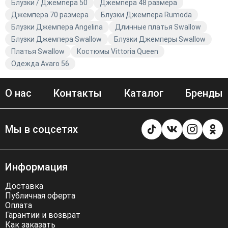
Блузки / Джемпера 50
Джемпера 48 размера
7
Обхват плеча
рукава под
39
41
43
45
Джемпера 70 размера
Блузки Джемпера Rumoda
проймой
Блузки Джемпера Angelina
Длинные платья Swallow
Блузки Джемпера Swallow
Блузки Джемперы Swallow
Платья Swallow
Костюмы Vittoria Queen
Одежда Avaro 56
О нас
Контакты
Каталог
Бренды
Мы в соцсетях
Информация
Доставка
Публичная оферта
Оплата
Гарантии и возврат
Как заказать