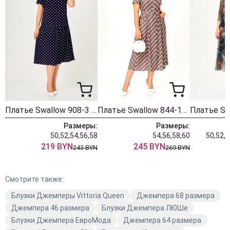
2
Обхват груди
изделия под
112
116
120
124
проймой
Обхват
3
Обхват талии
изделия по
110
114
118
122
линии талии
Обхват
4
Обхват бёдер
изделия по
122
126
130
134
линии бёдер
Платье Swallow 908-3 синий+горох
Платье Swallow 844-11 капучино+принт горох
Размеры:
Размеры:
Между
50,52,54,56,58
54,56,58,60
50,52,5
Ширина
швами
5
219 BYN
245 BYN
42
42
42
45
243 BYN
269 BYN
спинки
втачивания
рукавов
Смотрите также:
От высшей
6
Блузки Джемперы Vittoria Queen
Длина рукава
точки оката
Джемпера 68 размера
65
65
65
67
Джемпера 46 размера
до низа
Блузки Джемпера ЛЮШе
Блузки Джемпера ЕвроМода
Джемпера 64 размера
Обхват