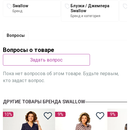
Место
100
104
108
112
Связанные разделы каталога
№
измерения
Swallow
Блузки / Джемпера
Наименование
Swallow
п/
(примечание)
Обхват талии (
Бренд
измерения
Бренд и категория
п
82
86
90
94
Обхват бедер (
Вопросы
108
112
116
120
Вопросы о товаре
Размерный код
50
52
54
56
Задать вопрос
Блузка
Пока нет вопросов об этом товаре. Будьте первым,
Вдоль
кто задаст вопрос.
середины
спинки от
1
Длина изделия
шва
63
63
63
66
ДРУГИЕ ТОВАРЫ БРЕНДА SWALLOW
втачивания
стойки до
10%
9%
9%
низа
Обхват