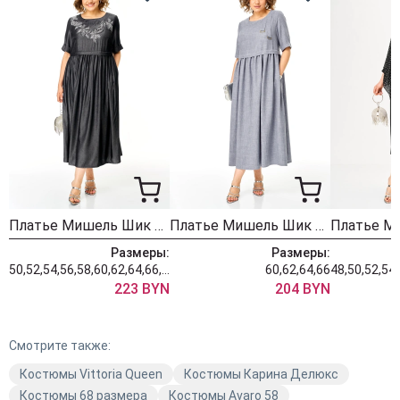
Костюм, в котором женщина чувствует себя
собранной, красивой и уверенной без лишних усилий.
Сохраните, чтобы не потерять — это одна из самых
сильных моделей сезона.
Длина блузы по спинке — 64 см +\- 1 см, длина рукава
29 см +\- 1 см, длина брюк по боковому шву — 102 см
+\- 1см, длина по шаговому шву — 70 см +\- 1 см.
Изделие подойдет на рост 170.
Платье Мишель Шик 2132-2 мокрый асфальт
Платье Мишель Шик 2132-1 серый кварц
Размеры:
Размеры:
50,52,54,56,58,60,62,64,66,68
60,62,64,66
223 BYN
204 BYN
Смотрите также:
Костюмы Vittoria Queen
Костюмы Карина Делюкс
Костюмы 68 размера
Костюмы Avaro 58