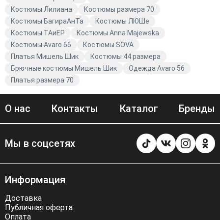
Костюмы Лилиана
Костюмы размера 70
Костюмы БагираАнТа
Костюмы ЛЮШе
Костюмы TAиЕР
Костюмы Anna Majewska
Костюмы Avaro 66
Костюмы SOVA
Платья Мишель Шик
Костюмы 44 размера
Брючные костюмы Мишель Шик
Одежда Avaro 56
Платья размера 70
О нас
Контакты
Каталог
Бренды
Мы в соцсетях
Информация
Доставка
Публичная оферта
Оплата