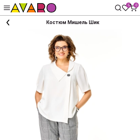
0
0
Костюм Мишель Шик