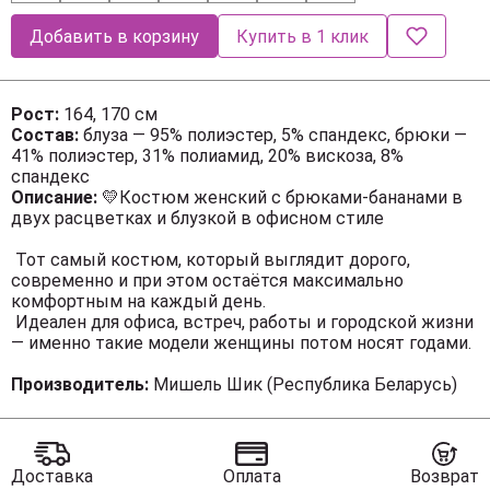
Добавить в корзину
Купить в 1 клик
Рост:
164, 170 см
Состав:
блуза — 95% полиэстер, 5% спандекс, брюки —
41% полиэстер, 31% полиамид, 20% вискоза, 8%
спандекс
Описание:
💛Костюм женский с брюками-бананами в
двух расцветках и блузкой в офисном стиле
Тот самый костюм, который выглядит дорого,
современно и при этом остаётся максимально
комфортным на каждый день.
Идеален для офиса, встреч, работы и городской жизни
— именно такие модели женщины потом носят годами.
Блузка молочного оттенка мягко струится по фигуре,
Производитель:
Мишель Шик (Республика Беларусь)
не обтягивает и деликатно скрывает всё лишнее
благодаря свободной посадке и складкам по спинке и
переду. Отлично сочетается не только с брюками из
комплекта, но и с жакетами, кардиганами и базовым
Доставка
Оплата
Возврат
гардеробом в любое время года.