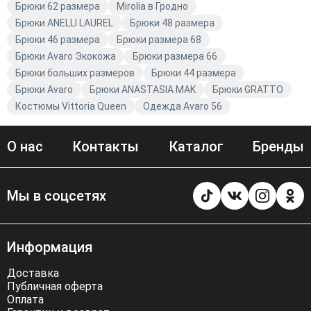
Брюки 62 размера
Mirolia в Гродно
Брюки ANELLI LAUREL
Брюки 48 размера
Брюки 46 размера
Брюки размера 68
Брюки Avaro Экокожа
Брюки размера 66
Брюки больших размеров
Брюки 44 размера
Брюки Avaro
Брюки ANASTASIA MAK
Брюки GRATTO
Костюмы Vittoria Queen
Одежда Avaro 56
О нас
Контакты
Каталог
Бренды
Мы в соцсетях
Информация
Доставка
Публичная оферта
Оплата