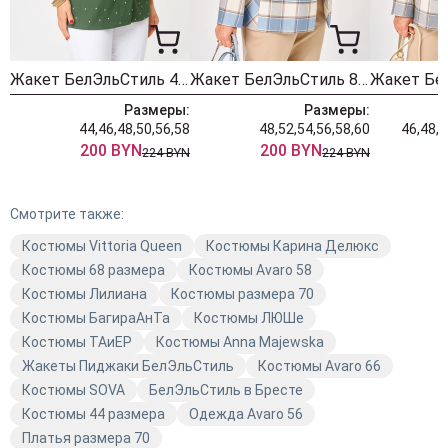
Жакет БелЭльСтиль 412 олива + белый горох
Жакет БелЭльСтиль 886 голубая клетка
Размеры:
Размеры:
44,46,48,50,56,58
48,52,54,56,58,60
46,48,5
200 BYN
200 BYN
224 BYN
224 BYN
Смотрите также:
Костюмы Vittoria Queen
Костюмы Карина Делюкс
Костюмы 68 размера
Костюмы Avaro 58
Костюмы Лилиана
Костюмы размера 70
Костюмы БагираАнТа
Костюмы ЛЮШе
Костюмы TAиЕР
Костюмы Anna Majewska
Жакеты Пиджаки БелЭльСтиль
Костюмы Avaro 66
Костюмы SOVA
БелЭльСтиль в Бресте
Костюмы 44 размера
Одежда Avaro 56
Платья размера 70