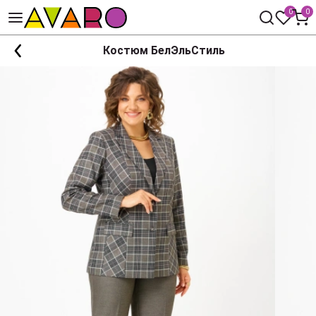
0
0
Костюм БелЭльСтиль