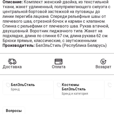
Описание:
Комплект женский-двойка, из текстильной
ткани, жакет удлиненный, полуприлегающего силуэта с
центральной бортовой застежкой на пуговицы до
линии перегиба лацкана. Спереди рельефные швы от
плечевого шва, отрезной бочок и карман с клапаном.
Спинка с рельефами от плечевого шва. Рукав втачной,
двухшовный. Воротник пиджачного типа. Жакет на
подкладке, длина по спинке 67 см, длина рукава 62 см.
Брюки прямые, классические, с заутюженными
стрелками, по переду обработаны карманы с отрезным
Производитель:
БелЭльСтиль (Республика Беларусь)
бочком, застежка на тесьму-молнию и 1 пуговицу. На
задних половинках обработаны вытачки и имитация
карманов с листочкой, пояс в брюках притачной. Длина
брюк от талии по боковому шву 103 см.
Доставка
Оплата
Возврат
Связанные разделы каталога
БелЭльСтиль
Костюмы
БелЭльСтиль
Бренд
Бренд и категория
Вопросы