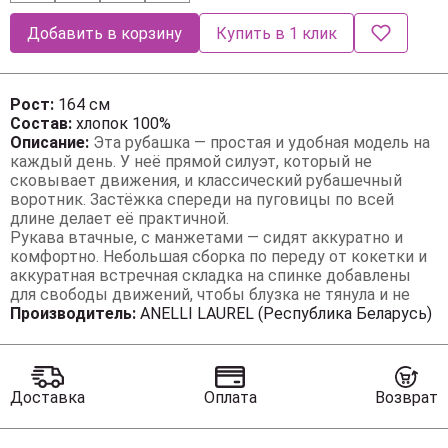
Добавить в корзину
Купить в 1 клик
Рост:
164 см
Состав:
хлопок 100%
Описание:
Эта рубашка — простая и удобная модель на
каждый день. У неё прямой силуэт, который не
сковывает движения, и классический рубашечный
воротник. Застёжка спереди на пуговицы по всей
длине делает её практичной.
Рукава втачные, с манжетами — сидят аккуратно и
комфортно. Небольшая сборка по переду от кокетки и
аккуратная встречная складка на спинке добавлены
для свободы движений, чтобы блузка не тянула и не
морщилась при носке.
Производитель:
ANELLI LAUREL (Республика Беларусь)
Это та самая базовая вещь, которую легко сочетать с
чем угодно: надеть под жакет в офис, с джинсами на
прогулку или с юбкой на учёбу. Удобно, практично и без
лишних деталей.
Доставка
Оплата
Возврат
Замеры:
Размер 44: ОГ-98; ОТ-94; ОБ-102; ОП-34; ДИ-65; ДР-62;