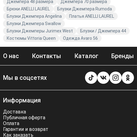
Джемпера 48 размера
Джемпера 70 размера
Брюки ANELLI LAUREL
Блузки Джемпера Rumoda
Блузки Джемпера Angelina
Платья ANELLI LAUREL
Блузки Джемпера Swallow
Блузки Джемперы Jurimex West
Блузки / Джемпера 44
Костюмы Vittoria Queen
Одежда Avaro 56
О нас
Контакты
Каталог
Бренды
Мы в соцсетях
Информация
Доставка
Публичная оферта
Оплата
Гарантии и возврат
Как заказать