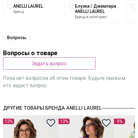
Связанные разделы каталога
Размер 50: ОГ-114; ОТ-110; ОБ-114; ОП-38; ДИ-64; ДР-62;
ANELLI LAUREL
Блузки / Джемпера
Размер 52: ОГ-118; ОТ-114; ОБ-118; ОП-40; ДИ-66; ДР-62;
ANELLI LAUREL
Бренд
Размер 54: ОГ-124; ОТ-120; ОБ-124; ОП-40; ДИ-68; ДР-62;
Бренд и категория
Размер 56: ОГ-126; ОТ-122; ОБ-126; ОП-42; ДИ-67; ДР-63;
Вопросы
Вопросы о товаре
Задать вопрос
Пока нет вопросов об этом товаре. Будьте первым,
кто задаст вопрос.
ДРУГИЕ ТОВАРЫ БРЕНДА ANELLI LAUREL
13%
13%
9%