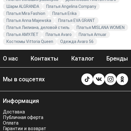
Шарм ALGRANDA
Платья Angelina Company
Платья Mira Fashion
Платья Erika
Платья Anna Majewska
Платья EVA GRANT
Платья Лилиана, деловой стиль
Платья MISLANA WOMEN
Платья АМУЛЕТ
Платья Avaro
Платья Amuar
Костюмы Vittoria Queen
Одежда Avaro 56
О нас
Контакты
Каталог
Бренды
Мы в соцсетях
Информация
Доставка
Публичная оферта
Оплата
Гарантии и возврат