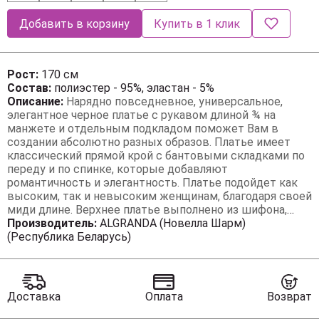
Добавить в корзину
Купить в 1 клик
Рост:
170 см
Состав:
полиэстер - 95%, эластан - 5%
Описание:
Нарядно повседневное, универсальное,
элегантное черное платье с рукавом длиной ¾ на
манжете и отдельным подкладом поможет Вам в
создании абсолютно разных образов. Платье имеет
классический прямой крой с бантовыми складками по
переду и по спинке, которые добавляют
романтичность и элегантность. Платье подойдет как
высоким, так и невысоким женщинам, благодаря своей
миди длине. Верхнее платье выполнено из шифона,
горловина декорирована пуговицами. Нижнее платье
Производитель:
ALGRANDA (Новелла Шарм)
из ткани "масло" на бретелях. Это платье Вы можете
(Республика Беларусь)
легко использовать как вечернее, платье для прогулки
или на свидание, на день рождения или клуб, для
фотосессии или романтического вечера. Такое платье
будет уместно в любом гардеробе. Длина изделия (см):
Доставка
Оплата
Возврат
106 Длина рукава (см): 47