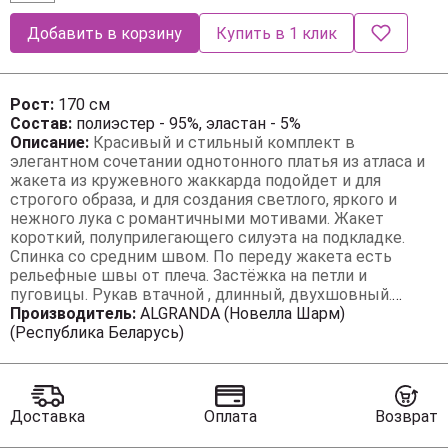
Добавить в корзину
Купить в 1 клик
Рост:
170 см
Состав:
полиэстер - 95%, эластан - 5%
Описание:
Красивый и стильный комплект в
элегантном сочетании однотонного платья из атласа и
жакета из кружевного жаккарда подойдет и для
строгого образа, и для создания светлого, яркого и
нежного лука с романтичными мотивами. Жакет
короткий, полуприлегающего силуэта на подкладке.
Спинка со средним швом. По переду жакета есть
рельефные швы от плеча. Застёжка на петли и
пуговицы. Рукав втачной , длинный, двухшовный.
Горловина круглая, смотрится очень актуально и
Производитель:
ALGRANDA (Новелла Шарм)
эффектно в сочетании с накладными карманами. Этот
(Республика Беларусь)
жакет подойдет и к брюкам и к платью, что позволяет
создать много шикарных образов. Второй элемент
комплекта — платье из струящегося атласа, кроенное
по косой, что обеспечивает красивую посадку и мягкое
Доставка
Оплата
Возврат
облегание по фигуре. Углубленная горловина добавляет
лёгкой чувственности, а нагрудные вытачки от