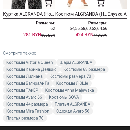
Куртка ALGRANDA (Новелла Шарм) 4174
Костюм ALGRANDA (Новелла Шарм) 4173
Размеры:
Размеры:
62
54,56,58,60,62,64,66
281 BYN
424 BYN
305 BYN
448 BYN
Смотрите также:
Костюмы Vittoria Queen
Шарм ALGRANDA
Костюмы Карина Делюкс
Костюмы 68 размера
Костюмы Лилиана
Костюмы размера 70
Костюмы БагираАнТа
Костюмы ЛЮШе
Костюмы TAиЕР
Костюмы Anna Majewska
Костюмы Avaro 66
Костюмы SOVA
Костюмы 44 размера
Платья ALGRANDA
Костюмы Mira Fashion
Одежда Avaro 56
Платья размера 70