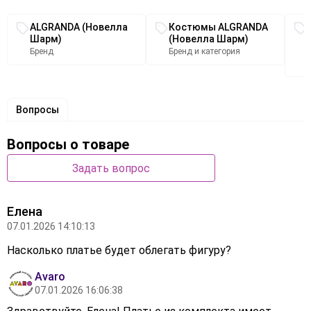
проймы подчёркивают линию груди. Выбор этого
Связанные разделы каталога
стильного наряда станет замечательным дополнением
ALGRANDA (Новелла
Костюмы ALGRANDA
вашего гардероба для особых случаев, обеспечивая
Шарм)
(Новелла Шарм)
вам стиль и комфорт.
Бренд
Бренд и категория
Вопросы
Вопросы о товаре
Задать вопрос
Елена
07.01.2026 14:10:13
Насколько платье будет облегать фигуру?
Avaro
07.01.2026 16:06:38