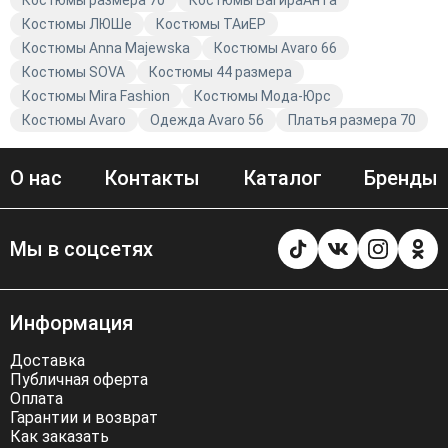
Костюмы размера 70
Костюмы БагираАнТа
Костюмы ЛЮШе
Костюмы TAиЕР
Костюмы Anna Majewska
Костюмы Avaro 66
Костюмы SOVA
Костюмы 44 размера
Костюмы Mira Fashion
Костюмы Мода-Юрс
Костюмы Avaro
Одежда Avaro 56
Платья размера 70
О нас
Контакты
Каталог
Бренды
Мы в соцсетях
Информация
Доставка
Публичная оферта
Оплата
Гарантии и возврат
Как заказать