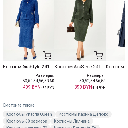
60/164
138
134
128
56.5
50
Размер
Обхват
Обхват
Длина юбки по
юбки
талии
бедер
боку
46/164
72
-
88
48/164
76
-
88
Костюм AiraStyle 24115-1 синий
Костюм AiraStyle 24149 хвоя
50/164
80
-
88
Размеры:
Размеры:
50,52,54,56,58,60
50,52,54,56,58
5
52/164
84
-
88
409 BYN
390 BYN
432 BYN
414 BYN
54/164
88
-
88
Смотрите также:
56/164
92
-
88
Костюмы Vittoria Queen
Костюмы Карина Делюкс
58/164
96
-
88
Костюмы 68 размера
Костюмы Лилиана
60/164
100
-
88