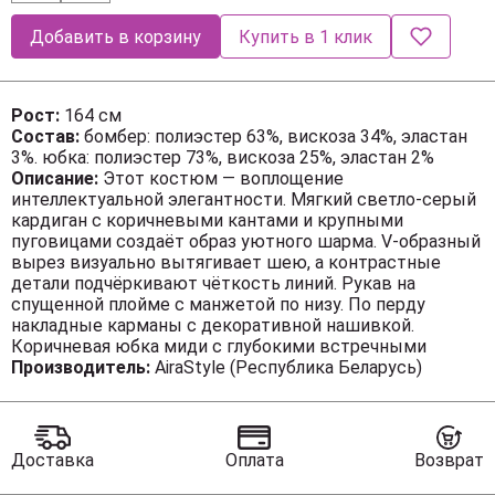
Добавить в корзину
Купить в 1 клик
Рост:
164 см
Состав:
бомбер: полиэстер 63%, вискоза 34%, эластан
3%. юбка: полиэстер 73%, вискоза 25%, эластан 2%
Описание:
Этот костюм — воплощение
интеллектуальной элегантности. Мягкий светло-серый
кардиган с коричневыми кантами и крупными
пуговицами создаёт образ уютного шарма. V-образный
вырез визуально вытягивает шею, а контрастные
детали подчёркивают чёткость линий. Рукав на
спущенной плойме с манжетой по низу. По перду
накладные карманы с декоративной нашивкой.
Коричневая юбка миди с глубокими встречными
складками и разрезом по переду добавляет образу
Производитель:
AiraStyle (Республика Беларусь)
женственности. В боковых швах карманы. Юбка на
подкладке. Для максимально комфортной посадки по
бокам пояса вставлена эластичная резинка. Сочетание
мягкого верха и строгого низа создаёт баланс между
Доставка
Оплата
Возврат
комфортом и аккуратностью, делая комплект
универсальным для офиса, повседневных выходов и