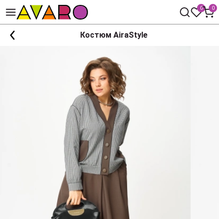
0
0
Костюм AiraStyle