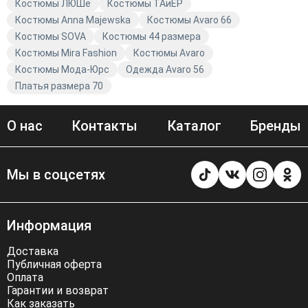
Костюмы ЛЮШе
Костюмы TAиЕР
Костюмы Anna Majewska
Костюмы Avaro 66
Костюмы SOVA
Костюмы 44 размера
Костюмы Mira Fashion
Костюмы Avaro
Костюмы Мода-Юрс
Одежда Avaro 56
Платья размера 70
О нас
Контакты
Каталог
Бренды
Мы в соцсетях
Информация
Доставка
Публичная оферта
Оплата
Гарантии и возврат
Как заказать