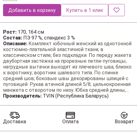
Добавить в корзину
Купить в 1 клик
Рост:
170, 164 см
Состав:
ПЭ 97 %, спандекс 3 %
Описание:
Комплект юбочный женский из однотонной
костюмно-плательной эластичной ткани; в
классическом стиле; без подкладки. По переду жакета
двубортная застёжка на прорезные петли-пуговицы;
нагрудные вытачки выходят из плечевого шва, близко
к воротнику; воротник шалевого типа. По спинке
средний шов; боковые швы декорированы шлицей с
пуговицей. Рукав втачной длиной 5/8; цельнокроенная
манжета с отворотом по низу. Юбка средней длины;
заужена книзу; на пояс; на подкладке; по передней и
Производитель:
TVIN (Республика Беларусь)
задней части юбки таливые вытачки. В комплект
входит съёмный пояс. Классическая двойка для
деловых женщин, которые знают, что такое успех.
Доставка
Оплата
Возврат