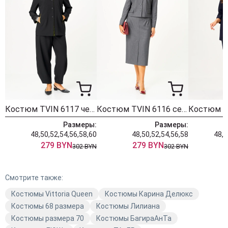
Костюм TVIN 6117 черный + зеленый
Костюм TVIN 6116 серый
Размеры:
Размеры:
48,50,52,54,56,58,60
48,50,52,54,56,58
48,5
279 BYN
279 BYN
302 BYN
302 BYN
Смотрите также:
Костюмы Vittoria Queen
Костюмы Карина Делюкс
Костюмы 68 размера
Костюмы Лилиана
Костюмы размера 70
Костюмы БагираАнТа