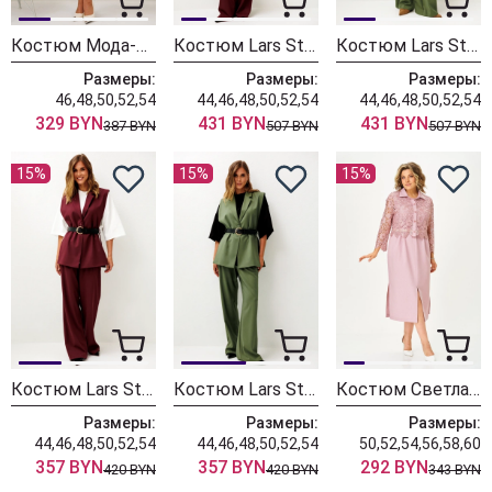
Костюм Мода-Юрс 26-2538 синий + крупный горох
Костюм Lars Style 1246 оттенки бордо+молочного
Костюм Lars Style 1246/1 оттенки хвои+молочного
Размеры:
Размеры:
Размеры:
46,48,50,52,54
44,46,48,50,52,54
44,46,48,50,52,54
329 BYN
431 BYN
431 BYN
387 BYN
507 BYN
507 BYN
15%
15%
15%
Костюм Lars Style 1247 оттенки бордо
Костюм Lars Style 1247/1 оттенки хвои
Костюм Светлана-Стиль 2380 розовый
Размеры:
Размеры:
Размеры:
44,46,48,50,52,54
44,46,48,50,52,54
50,52,54,56,58,60
357 BYN
357 BYN
292 BYN
420 BYN
420 BYN
343 BYN