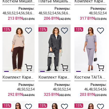
Костюм Мишель Шик 1436/1 королевский пурпур
Платье Мишель Шик 2204 графит+клетка
Комплект Карина Делюкс 1458 коричневый
Размеры:
Размеры:
Размеры:
48,50,52,54,56,58,60,62,64
48,50,52,54,56,58,60,62,64
48,50,52,54
213 BYN
206 BYN
317 BYN
251 BYN
242 BYN
373 BYN
15%
15%
15%
Комплект Карина Делюкс 1460 бежевый
Комплект Карина Делюкс 1451 антрацит
Костюм TAITA PLUS 2622/3 лаванда
Размеры:
Размеры:
Размеры:
48,50,52,54
48,50,52,54
46,48,50,54,56
292 BYN
325 BYN
203 BYN
344 BYN
382 BYN
239 BYN
15%
15%
15%