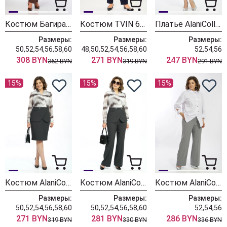
Костюм БагираАнТа 1129 голубой + шоколад
Костюм TVIN 6103 синий + клетка
Платье AlaniCollection 2601 синий в полоску
Размеры:
Размеры:
Размеры:
50,52,54,56,58,60
48,50,52,54,56,58,60
52,54,56
308 BYN
271 BYN
247 BYN
362 BYN
319 BYN
291 BYN
15%
15%
15%
Костюм AlaniCollection 2606
Костюм AlaniCollection 2590
Костюм AlaniCollection 2586 белый + серый
Размеры:
Размеры:
Размеры:
50,52,54,56,58,60
50,52,54,56,58,60
52,54,56
271 BYN
281 BYN
286 BYN
319 BYN
330 BYN
336 BYN