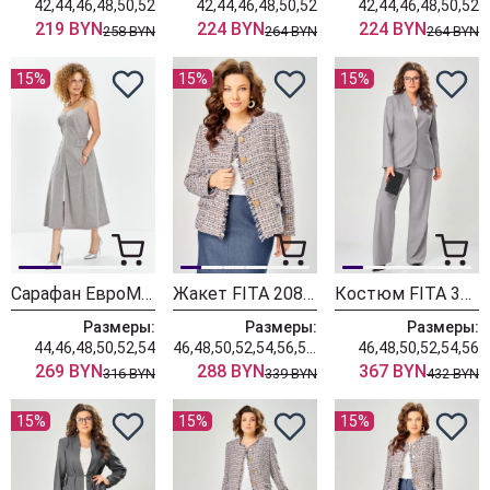
42,44,46,48,50,52
42,44,46,48,50,52
42,44,46,48,50,52
219 BYN
224 BYN
224 BYN
258 BYN
264 BYN
264 BYN
15%
15%
15%
Сарафан ЕвроМода 741 серый + розовая полоска
Жакет FITA 20803 бежевый + деним
Костюм FITA 3402 серо-бежевый
Размеры:
Размеры:
Размеры:
44,46,48,50,52,54
46,48,50,52,54,56,58,60,62
46,48,50,52,54,56
269 BYN
288 BYN
367 BYN
316 BYN
339 BYN
432 BYN
15%
15%
15%