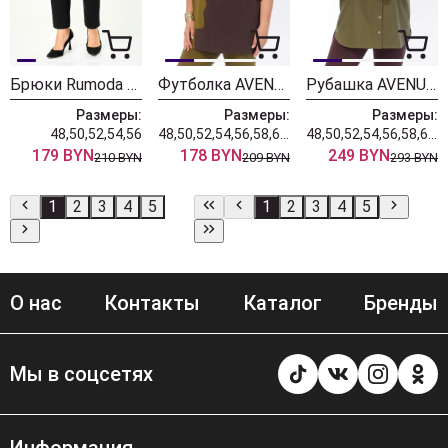
Брюки Rumoda 2289 черные
Футболка AVENUE 0339-1
Рубашка AVENUE 0321-3
Размеры:
Размеры:
Размеры:
48,50,52,54,56
48,50,52,54,56,58,60,62,64,66,68,70,72
48,50,52,54,56,58,60,62,64,66,68,70,72
179 BYN
178 BYN
249 BYN
210 BYN
209 BYN
293 BYN
1
2
3
4
5
1
2
3
4
5
О нас
Контакты
Каталог
Бренды
Мы в соцсетях