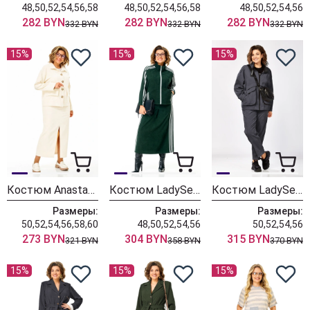
48,50,52,54,56,58
48,50,52,54,56,58
48,50,52,54,56
282 BYN
282 BYN
282 BYN
332 BYN
332 BYN
332 BYN
15%
15%
15%
Костюм Anastasia 1384 слоновая кость
Костюм LadySecret 26260 зеленый
Костюм LadySecret 25229 темный графит
Размеры:
Размеры:
Размеры:
50,52,54,56,58,60
48,50,52,54,56
50,52,54,56
273 BYN
304 BYN
315 BYN
321 BYN
358 BYN
370 BYN
15%
15%
15%