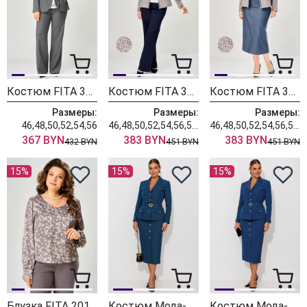
Костюм FITA 3401 графитовый
Костюм FITA 3362 сине-бежевый
Костюм FITA 3361 бежевый + деним
Размеры:
Размеры:
Размеры:
46,48,50,52,54,56
46,48,50,52,54,56,58,60,62
46,48,50,52,54,56,58,60,62
367 BYN
383 BYN
383 BYN
432 BYN
451 BYN
451 BYN
15%
15%
15%
Блузка FITA 20181
Костюм Мода-Юрс 26-2935 темная бирюза
Костюм Мода-Юрс 26-2935 синий