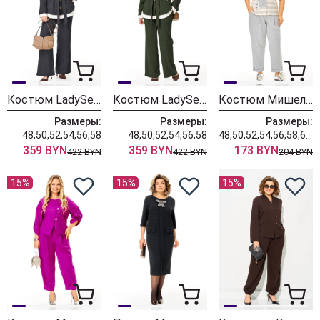
Костюм LadySecret 26251 темный графит
Костюм LadySecret 26251 хаки
Костюм Мишель Шик 1452 серый+полоска
Размеры:
Размеры:
Размеры:
48,50,52,54,56,58
48,50,52,54,56,58
48,50,52,54,56,58,60,62,64
359 BYN
359 BYN
173 BYN
422 BYN
422 BYN
204 BYN
15%
15%
15%