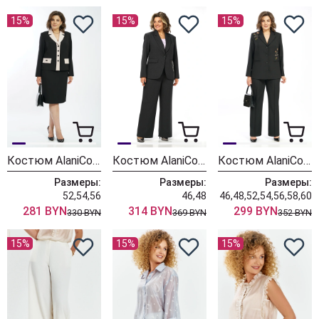
15%
15%
15%
Костюм AlaniCollection 2582 черный + молоко
Костюм AlaniCollection 2581
Костюм AlaniCollection 2580 черный
Размеры:
Размеры:
Размеры:
52,54,56
46,48
46,48,52,54,56,58,60
281 BYN
314 BYN
299 BYN
330 BYN
369 BYN
352 BYN
15%
15%
15%