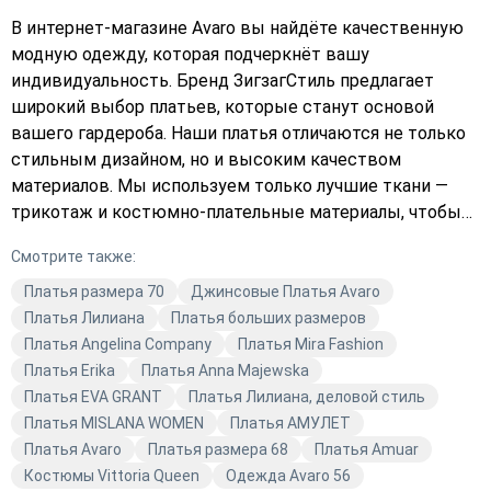
В интернет-магазине Avaro вы найдёте качественную
модную одежду, которая подчеркнёт вашу
индивидуальность. Бренд ЗигзагСтиль предлагает
широкий выбор платьев, которые станут основой
вашего гардероба. Наши платья отличаются не только
стильным дизайном, но и высоким качеством
материалов. Мы используем только лучшие ткани —
трикотаж и костюмно-плательные материалы, чтобы
каждая вещь служила вам долго. В коллекции бренда
Смотрите также:
ЗигзагСтиль вы найдёте платья для любого случая:
повседневные и деловые. Они идеально подойдут для
Платья размера 70
Джинсовые Платья Avaro
работы, встреч с друзьями или романтических
Платья Лилиана
Платья больших размеров
вечеров. Выбирайте свой идеальный образ с Avaro!
Платья Angelina Company
Платья Mira Fashion
Платья бренда ЗигзагСтиль — это сочетание стиля,
Платья Erika
Платья Anna Majewska
качества и актуальных трендов. Они помогут вам
Платья EVA GRANT
Платья Лилиана, деловой стиль
выглядеть модно и современно в любой ситуации. Не
Платья MISLANA WOMEN
Платья АМУЛЕТ
упустите возможность обновить свой гардероб с
Платья Avaro
Платья размера 68
Платья Amuar
помощью качественной одежды от Avaro.
Костюмы Vittoria Queen
Одежда Avaro 56