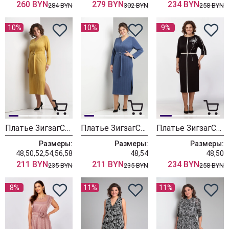
260 BYN
279 BYN
234 BYN
284 BYN
302 BYN
258 BYN
10%
10%
9%
Платье ЗигзагСтиль 572 горчичный
Платье ЗигзагСтиль 572 голубой
Платье ЗигзагСтиль 566 черный
Размеры:
Размеры:
Размеры:
48,50,52,54,56,58
48,54
48,50
211 BYN
211 BYN
234 BYN
235 BYN
235 BYN
258 BYN
8%
11%
11%