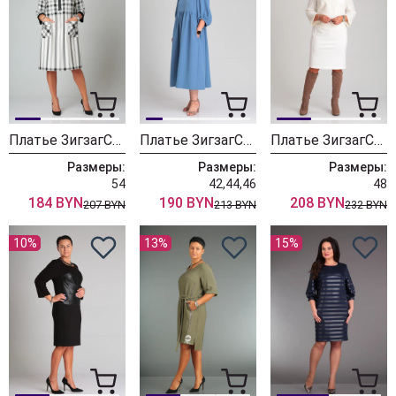
Платье ЗигзагСтиль 449 клетка полоска молочный
Платье ЗигзагСтиль 487 голубой
Платье ЗигзагСтиль 489 белый
Размеры:
Размеры:
Размеры:
54
42,44,46
48
184 BYN
190 BYN
208 BYN
207 BYN
213 BYN
232 BYN
10%
13%
15%