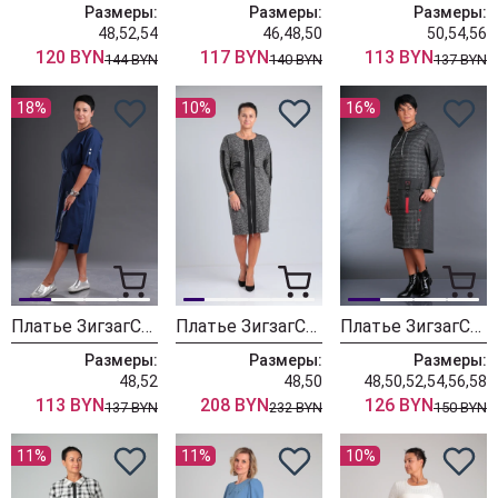
Размеры:
Размеры:
Размеры:
48,52,54
46,48,50
50,54,56
120 BYN
117 BYN
113 BYN
144 BYN
140 BYN
137 BYN
18%
10%
16%
Платье ЗигзагСтиль 320 синий
Платье ЗигзагСтиль 504 черный меланж
Платье ЗигзагСтиль 369 серый
Размеры:
Размеры:
Размеры:
48,52
48,50
48,50,52,54,56,58
113 BYN
208 BYN
126 BYN
137 BYN
232 BYN
150 BYN
11%
11%
10%