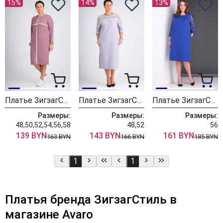
15%
14%
13%
Платье ЗигзагСтиль 407 розовая
Платье ЗигзагСтиль 408 серый
Платье ЗигзагСтиль 527 василек
Размеры:
Размеры:
Размеры:
48,50,52,54,56,58
48,52
56
139 BYN
143 BYN
161 BYN
163 BYN
166 BYN
185 BYN
1
1
Платья бренда ЗигзагСтиль в
магазине Avaro