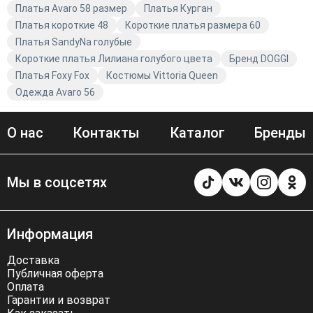
Платья Avaro 58 размер
Платья Курган
Платья короткие 48
Короткие платья размера 60
Платья SandyNa голубые
Короткие платья Лилиана голубого цвета
Бренд DOGGI
Платья Foxy Fox
Костюмы Vittoria Queen
Одежда Avaro 56
О нас
Контакты
Каталог
Бренды
Мы в соцсетях
Информация
Доставка
Публичная оферта
Оплата
Гарантии и возврат