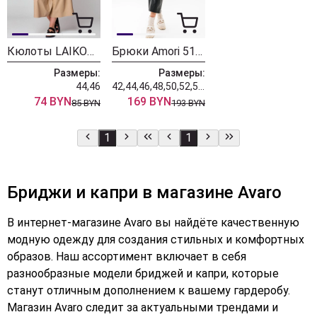
Кюлоты LAIKONY L-168-2 бежевый
Брюки Amori 5181 черный
Размеры:
Размеры:
44,46
42,44,46,48,50,52,54,56,58
74 BYN
169 BYN
85 BYN
193 BYN
1
1
Бриджи и капри в магазине Avaro
В интернет-магазине Avaro вы найдёте качественную
модную одежду для создания стильных и комфортных
образов. Наш ассортимент включает в себя
разнообразные модели бриджей и капри, которые
станут отличным дополнением к вашему гардеробу.
Магазин Avaro следит за актуальными трендами и