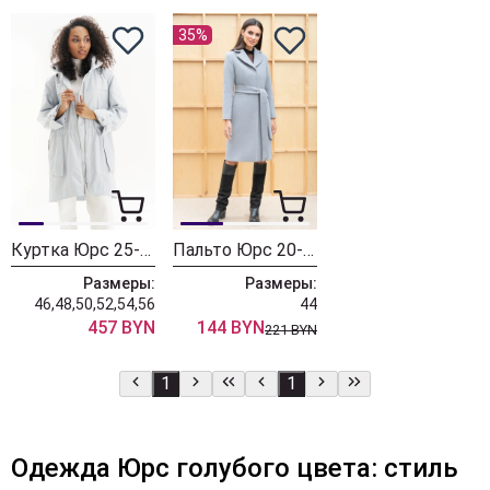
35%
Куртка Юрс 25-508-2
Пальто Юрс 20-226-1
Размеры:
Размеры:
46,48,50,52,54,56
44
457 BYN
144 BYN
221 BYN
1
1
Одежда Юрс голубого цвета: стиль