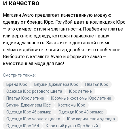
и качество
Магазин Avaro предлагает качественную модную
одежду от бренда Юрс. Голубой цвет в коллекциях Юрс
— это символ стиля и элегантности. Подберите платье
или верхнюю одежду, которая подчеркнёт вашу
индивидуальность. Закажите с доставкой прямо
сейчас и добавьте в свой гардероб что-то особенное.
Выберите в каталоге Avaro и оформите заказ —
качественная мода для вас!
Смотрите также:
Бренд Юрс
Блузки Джемпера Юрс
Платья Юрс
Одежда Юрс розового цвета
Юрс летние
Платья Юрс летние
Юбочные костюмы Юрс летние
Блузки Джемперы Юрс
Костюмы Юрс
Одежда Юрс 46 размер
Одежда Юрс 48 размер
Одежда Юрс чёрного цвета
Юрс коричневая одежда
Одежда Юрс 164
Короткий рукав Юрс белый