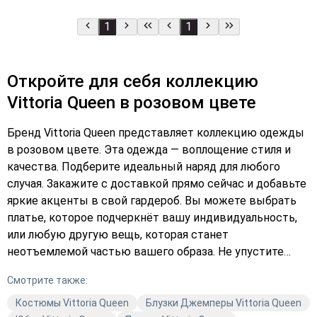
1
1
Откройте для себя коллекцию
Vittoria Queen в розовом цвете
Бренд Vittoria Queen представляет коллекцию одежды
в розовом цвете. Эта одежда — воплощение стиля и
качества. Подберите идеальный наряд для любого
случая. Закажите с доставкой прямо сейчас и добавьте
яркие акценты в свой гардероб. Вы можете выбрать
платье, которое подчеркнёт вашу индивидуальность,
или любую другую вещь, которая станет
неотъемлемой частью вашего образа. Не упустите
возможность обновить свой гардероб с качественной
Смотрите также:
одеждой от Vittoria Queen. Оформите заказ уже сегодня
и наслаждайтесь комфортом и стилем!
Костюмы Vittoria Queen
Блузки Джемперы Vittoria Queen