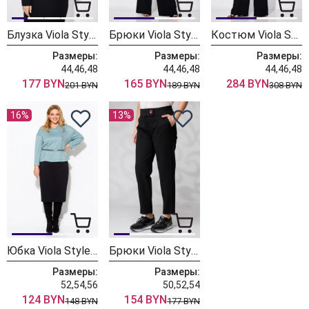
Блузка Viola Style 1177 черный французский креп
Брюки Viola Style 7071 черный французский креп
Костюм Viola Style 20643 черный французский креп
Размеры:
Размеры:
Размеры:
44,46,48
44,46,48
44,46,48
177 BYN
165 BYN
284 BYN
201 BYN
189 BYN
308 BYN
16%
13%
Юбка Viola Style 8124 черный
Брюки Viola Style 7067 черный
Размеры:
Размеры:
52,54,56
50,52,54
124 BYN
154 BYN
148 BYN
177 BYN