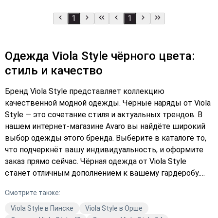
1
1
Одежда Viola Style чёрного цвета:
стиль и качество
Бренд Viola Style представляет коллекцию
качественной модной одежды. Чёрные наряды от Viola
Style — это сочетание стиля и актуальных трендов. В
нашем интернет-магазине Avaro вы найдёте широкий
выбор одежды этого бренда. Выберите в каталоге то,
что подчеркнёт вашу индивидуальность, и оформите
заказ прямо сейчас. Чёрная одежда от Viola Style
станет отличным дополнением к вашему гардеробу.
Подберите платье, которое будет идеально сидеть на
Смотрите также:
вас, и добавьте его в корзину. Не упустите
возможность приобрести качественную модную
Viola Style в Пинске
Viola Style в Орше