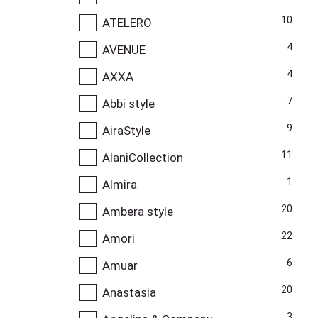
10
ATELERO
4
AVENUE
4
AXXA
7
Abbi style
9
AiraStyle
11
AlaniCollection
1
Almira
20
Ambera style
22
Amori
6
Amuar
20
Anastasia
3