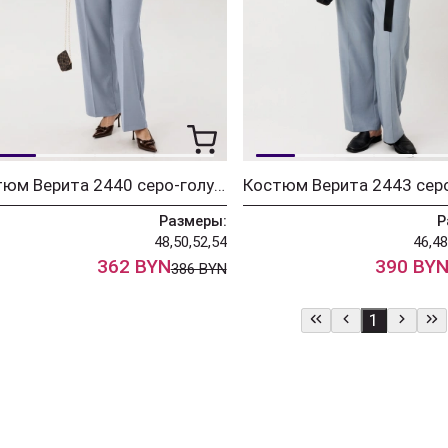
Костюм Верита 2440 серо-голубой
Размеры:
Р
48,50,52,54
46,48
362 BYN
390 BY
386 BYN
1