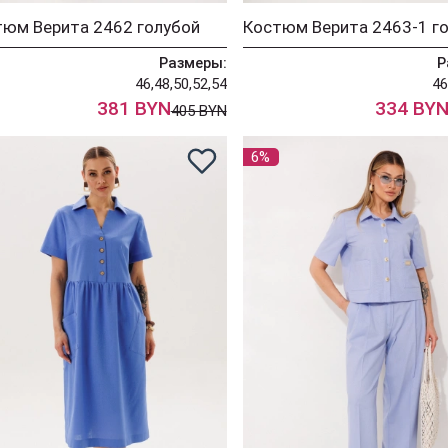
тюм Верита 2462 голубой
Костюм Верита 2463-1 г
Размеры:
Р
46,48,50,52,54
46
381 BYN
334 BY
405 BYN
6%