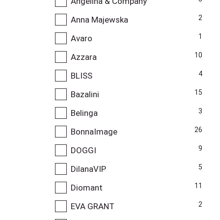
Angelina & Company
2
Anna Majewska
1
Avaro
10
Azzara
4
BLISS
15
Bazalini
3
Belinga
26
BonnaImage
9
DOGGI
5
DilanaVIP
11
Diomant
2
EVA GRANT