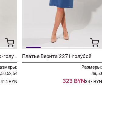
Костюм Верита 2443 серо-голубой
Платье Верита 2271 голубой
азмеры:
Размеры:
,50,52,54
48,50
N
323 BYN
414 BYN
347 BYN