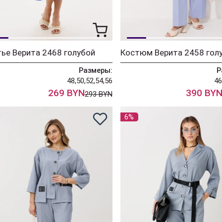
ье Верита 2468 голубой
Костюм Верита 2458 гол
Размеры:
Р
48,50,52,54,56
46
269 BYN
390 BY
293 BYN
6%