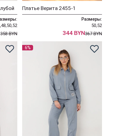
олубой
Платье Верита 2455-1
азмеры:
Размеры:
,48,50,52
50,52
N
344 BYN
358 BYN
367 BYN
6%