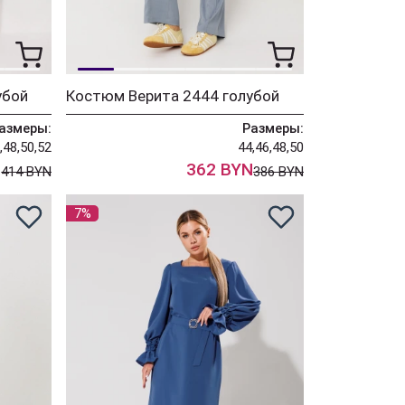
убой
Костюм Верита 2444 голубой
азмеры:
Размеры:
,48,50,52
44,46,48,50
N
362 BYN
414 BYN
386 BYN
7%