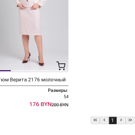
тюм Верита 2176 молочный
Размеры:
54
176 BYN
200 BYN
1