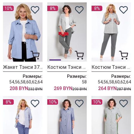
10%
8%
8%
Жакет Тэнси 376 голубой
Костюм Тэнси 374 серый+белый
Костюм Тэнси 375 серый
Размеры:
Размеры:
Размеры:
54,56,58,60,62,64
58
54,56,58,60,62,64
208 BYN
269 BYN
264 BYN
232 BYN
293 BYN
287 BYN
8%
10%
10%