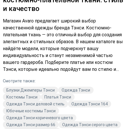
костюмно-плательной ткани: стиль
и качество
Магазин Avaro предлагает широкий выбор
качественной одежды бренда Тэнси. Костюмно-
плательная ткань — это отличный выбор для создания
элегантных и стильных образов. В нашем каталоге вы
найдёте модели, которые подчеркнут вашу
индивидуальность и станут незаменимой частью
вашего гардероба. Подберите платье или костюм
Тэнси, которые идеально подойдут вам по стилю и
фигуре. Заказывайте прямо сейчас и наслаждайтесь
Смотрите также:
высоким качеством и удобством нашей одежды.
Выберите в каталоге, добавьте в корзину и оформите
Блузки Джемперы Тэнси
Одежда Тэнси
заказ — это просто и удобно!
Костюмы Тэнси
Платья Тэнси
Одежда Тэнси деловой стиль
Одежда Тэнси 164
Юбочные костюмы Тэнси
Одежда Тэнси коричневого цвета
Одежда Тэнси размер 66
Одежда Тэнси серого цвета