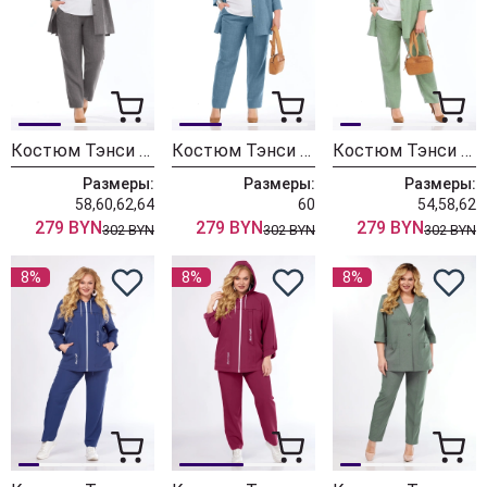
Костюм Тэнси 395 графитовый
Костюм Тэнси 395 джинсовый
Костюм Тэнси 395 олива
Размеры:
Размеры:
Размеры:
58,60,62,64
60
54,58,62
279 BYN
279 BYN
279 BYN
302 BYN
302 BYN
302 BYN
8%
8%
8%