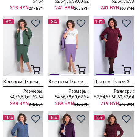
54,64
52,54,56,58,60,62
52,54,56,58
213 BYN
241 BYN
241 BYN
237 BYN
265 BYN
265 BYN
8%
8%
10%
Костюм Тэнси 369 зеленый
Костюм Тэнси 369 лаванда
Платье Тэнси 364 винный
Размеры:
Размеры:
Размеры:
54,56,58,60,62,64
54,56,58,60,62,64
52,54,56,58,60,62,64
288 BYN
288 BYN
219 BYN
312 BYN
312 BYN
243 BYN
10%
8%
8%