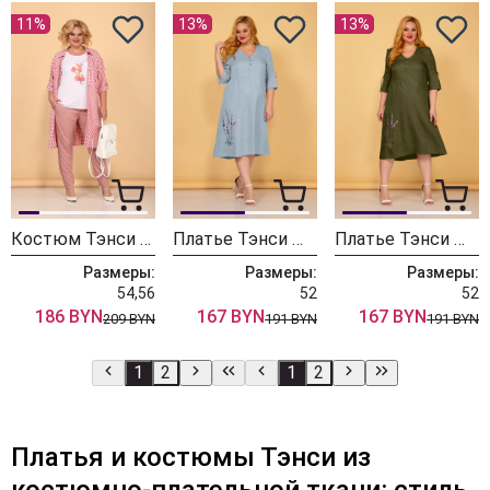
11%
13%
13%
Костюм Тэнси М-333 пудрово-красный
Платье Тэнси М-334 голубой
Платье Тэнси М-334 хаки
Размеры:
Размеры:
Размеры:
54,56
52
52
186 BYN
167 BYN
167 BYN
209 BYN
191 BYN
191 BYN
1
2
1
2
Платья и костюмы Тэнси из