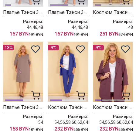
Платье Тэнси 352 жемчужный розовый
Платье Тэнси 352 сирень
Костюм Тэнси 351
Размеры:
Размеры:
Размеры:
44,46,48
44,46,48
48
167 BYN
167 BYN
251 BYN
191 BYN
191 BYN
274 BYN
13%
9%
9%
Платье Тэнси 340 пепельная роза
Костюм Тэнси 339 электрик
Костюм Тэнси 339 клевер
Размеры:
Размеры:
Размеры:
54
54,56,58,60,62,64
54,56,58,60,62,64
158 BYN
232 BYN
232 BYN
181 BYN
256 BYN
256 BYN