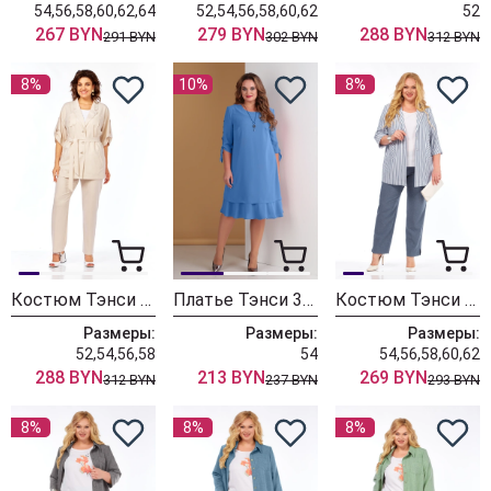
54,56,58,60,62,64
52,54,56,58,60,62
52
267 BYN
279 BYN
288 BYN
291 BYN
302 BYN
312 BYN
8%
10%
8%
Костюм Тэнси 396 бежевый
Платье Тэнси 394
Костюм Тэнси М-374 джинсовый
Размеры:
Размеры:
Размеры:
52,54,56,58
54
54,56,58,60,62
288 BYN
213 BYN
269 BYN
312 BYN
237 BYN
293 BYN
8%
8%
8%