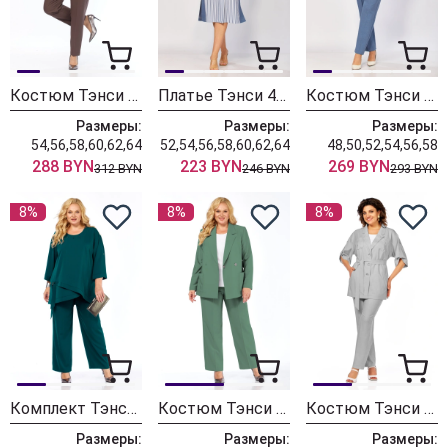
Костюм Тэнси 416 шоколадный + бежевый
Платье Тэнси 411
Костюм Тэнси 371
Размеры:
Размеры:
Размеры:
54,56,58,60,62,64
52,54,56,58,60,62,64
48,50,52,54,56,58
288 BYN
223 BYN
269 BYN
312 BYN
246 BYN
293 BYN
8%
8%
8%
Комплект Тэнси М-401
Костюм Тэнси М-400 яблоко
Костюм Тэнси 396 серый
Размеры:
Размеры:
Размеры: