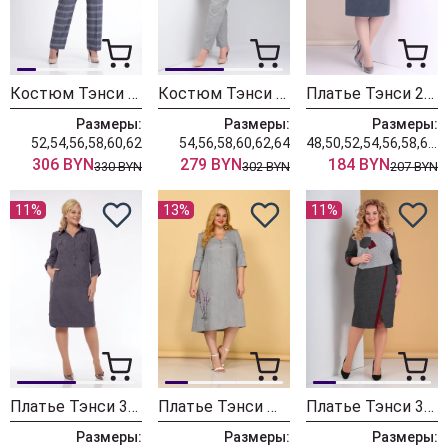
Костюм Тэнси 383
Костюм Тэнси 372
Платье Тэнси 258а бирюза
Размеры:
Размеры:
Размеры:
52,54,56,58,60,62
54,56,58,60,62,64
48,50,52,54,56,58,60,62,64,66,68
306 BYN
279 BYN
184 BYN
330 BYN
302 BYN
207 BYN
11%
13%
11%
Платье Тэнси 358 серо-фиолетовый
Платье Тэнси М-334 серый
Платье Тэнси 303
Размеры:
Размеры:
Размеры: