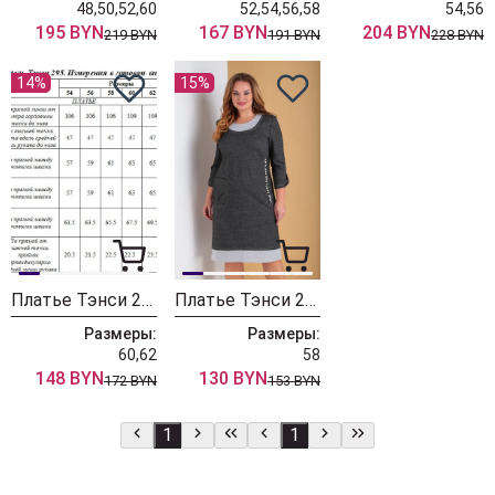
48,50,52,60
52,54,56,58
54,56
195 BYN
167 BYN
204 BYN
219 BYN
191 BYN
228 BYN
14%
15%
Платье Тэнси 295
Платье Тэнси 294 серый
Размеры:
Размеры:
60,62
58
148 BYN
130 BYN
172 BYN
153 BYN
1
1