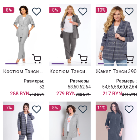
8%
8%
10%
Костюм Тэнси 396 серый
Костюм Тэнси 395 графитовый
Жакет Тэнси 390
Размеры:
Размеры:
Размеры:
52
58,60,62,64
54,56,58,60,62,64
288 BYN
279 BYN
217 BYN
312 BYN
302 BYN
241 BYN
7%
8%
11%