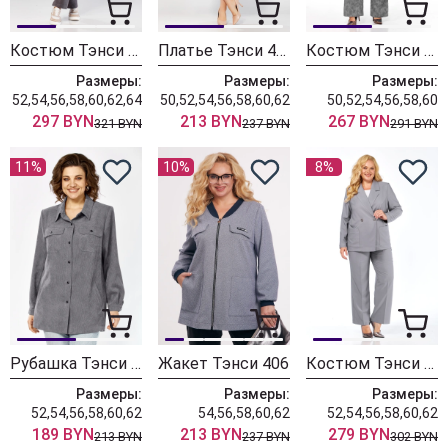
Костюм Тэнси 415 серый + молоко
Платье Тэнси 414 графитовый
Костюм Тэнси 412 графит
Размеры:
Размеры:
Размеры:
52,54,56,58,60,62,64
50,52,54,56,58,60,62
50,52,54,56,58,60
297 BYN
213 BYN
267 BYN
321 BYN
237 BYN
291 BYN
11%
10%
8%
Рубашка Тэнси 409 серый
Жакет Тэнси 406
Костюм Тэнси М-400 серый
Размеры:
Размеры:
Размеры:
52,54,56,58,60,62
54,56,58,60,62
52,54,56,58,60,62
189 BYN
213 BYN
279 BYN
213 BYN
237 BYN
302 BYN