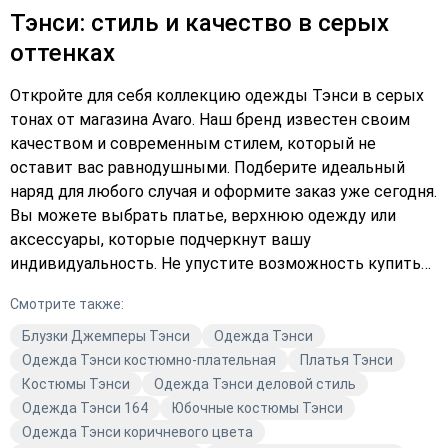
Тэнси: стиль и качество в серых
оттенках
Откройте для себя коллекцию одежды Тэнси в серых
тонах от магазина Avaro. Наш бренд известен своим
качеством и современным стилем, который не
оставит вас равнодушными. Подберите идеальный
наряд для любого случая и оформите заказ уже сегодня.
Вы можете выбрать платье, верхнюю одежду или
аксессуары, которые подчеркнут вашу
индивидуальность. Не упустите возможность купить
качественную одежду по выгодной цене. Выберите в
Смотрите также:
каталоге и добавьте в корзину то, что вам
действительно нравится. Тэнси — это не просто
Блузки Джемперы Тэнси
Одежда Тэнси
одежда, это стиль жизни.
Одежда Тэнси костюмно-плательная
Платья Тэнси
Костюмы Тэнси
Одежда Тэнси деловой стиль
Одежда Тэнси 164
Юбочные костюмы Тэнси
Одежда Тэнси коричневого цвета