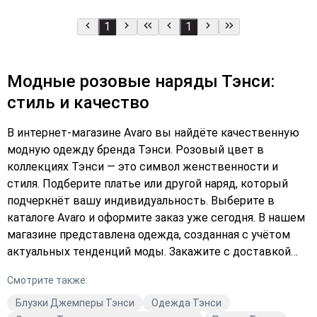
1
1
Модные розовые наряды Тэнси:
стиль и качество
В интернет-магазине Avaro вы найдёте качественную
модную одежду бренда Тэнси. Розовый цвет в
коллекциях Тэнси — это символ женственности и
стиля. Подберите платье или другой наряд, который
подчеркнёт вашу индивидуальность. Выберите в
каталоге Avaro и оформите заказ уже сегодня. В нашем
магазине представлена одежда, созданная с учётом
актуальных тенденций моды. Закажите с доставкой
прямо сейчас и добавьте яркие розовые наряды Тэнси
Смотрите также:
в свою коллекцию модной одежды. Купите то, что
подчеркнёт ваш стиль и сделает каждый день
Блузки Джемперы Тэнси
Одежда Тэнси