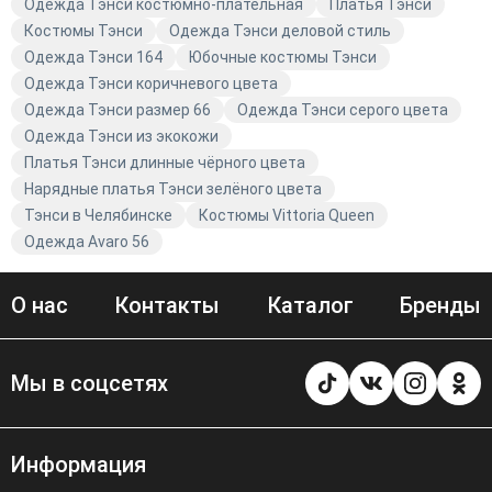
особенным.
Одежда Тэнси костюмно-плательная
Платья Тэнси
Костюмы Тэнси
Одежда Тэнси деловой стиль
Одежда Тэнси 164
Юбочные костюмы Тэнси
Одежда Тэнси коричневого цвета
Одежда Тэнси размер 66
Одежда Тэнси серого цвета
Одежда Тэнси из экокожи
Платья Тэнси длинные чёрного цвета
Нарядные платья Тэнси зелёного цвета
Тэнси в Челябинске
Костюмы Vittoria Queen
Одежда Avaro 56
О нас
Контакты
Каталог
Бренды
Мы в соцсетях
Информация