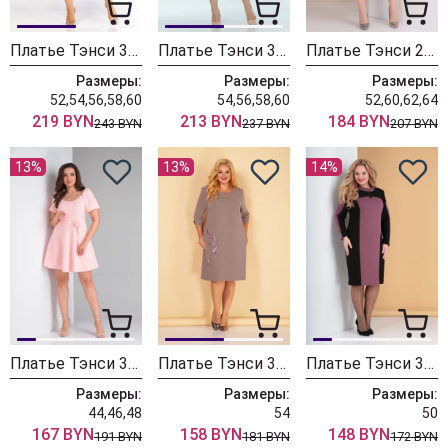
Платье Тэнси 399 розовое золото
Платье Тэнси 378 фуксия
Платье Тэнси 258а пепельная роза
Размеры:
Размеры:
Размеры:
52,54,56,58,60
54,56,58,60
52,60,62,64
219 BYN
213 BYN
184 BYN
243 BYN
237 BYN
207 BYN
13%
13%
14%
Платье Тэнси 352 жемчужный розовый
Платье Тэнси 340 пепельная роза
Платье Тэнси 301
Размеры:
Размеры:
Размеры:
44,46,48
54
50
167 BYN
158 BYN
148 BYN
191 BYN
181 BYN
172 BYN