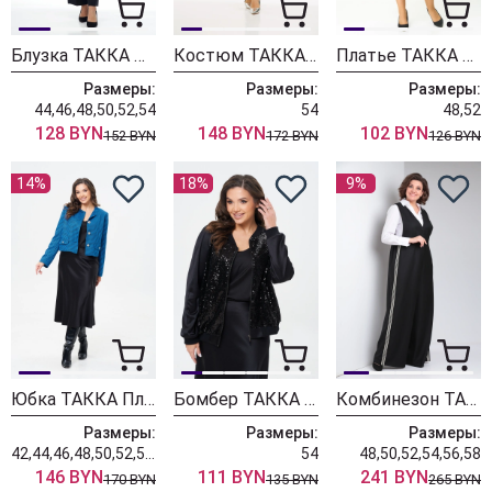
Блузка ТАККА Плюс 25-261 черный
Костюм ТАККА Плюс 25-258
Платье ТАККА Плюс 25-255
Размеры:
Размеры:
Размеры:
44,46,48,50,52,54
54
48,52
128 BYN
148 BYN
102 BYN
152 BYN
172 BYN
126 BYN
14%
18%
9%
Юбка ТАККА Плюс 24-236/3 черный
Бомбер ТАККА Плюс 24-243
Комбинезон ТАККА Плюс 24-220
Размеры:
Размеры:
Размеры:
42,44,46,48,50,52,54,56
54
48,50,52,54,56,58
146 BYN
111 BYN
241 BYN
170 BYN
135 BYN
265 BYN