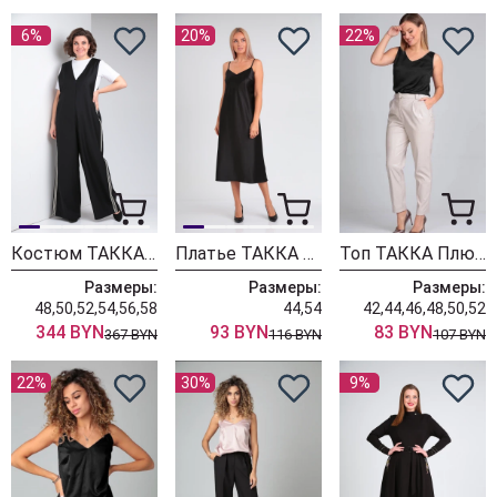
6%
20%
22%
Костюм ТАККА Плюс 24-219
Платье ТАККА Плюс 23-211 черный
Топ ТАККА Плюс 22-158/1 черный
Размеры:
Размеры:
Размеры:
48,50,52,54,56,58
44,54
42,44,46,48,50,52
344 BYN
93 BYN
83 BYN
367 BYN
116 BYN
107 BYN
22%
30%
9%