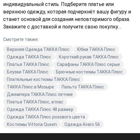
индивидуальный стиль. Подберите платье или
верхнюю одежду, которая подчеркнёт вашу фигуру и
станет основой для создания неповторимого образа.
Закажите с доставкой и получите свою покупку
быстро и удобно. Выберите то, что идеально подходит
Смотрите также:
именно вам, и оформите заказ прямо сейчас!
Верхняя Одежда ТАККА Плюс
Юбки ТАККА Плюс
Одежда ТАККА Плюс
Короткий рукав ТАККА Плюс
Платья ТАККА Плюс
Сарафаны ТАККА Плюс серые
Блузки ТАККА Плюс
Брючные костюмы ТАККА Плюс
Плательные костюмы ТАККА Плюс
ТАККА Плюс в Мозыре
Пальто ТАККА Плюс
Джемпера ТАККА Плюс летние
Платья ТАККА Плюс, атлас
Одежда ТАККА Плюс 48 размер
Одежда ТАККА Плюс розового цвета
Костюмы Vittoria Queen
Одежда Avaro 56