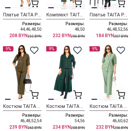
Платье TAITA PLUS 2601 мята
Комплект TAITA PLUS 2329/20 бирюза
Платье TAITA PLUS 2524/3 бутылочный
Размеры:
Размеры:
Размеры:
44,46,48,50
48,50
46,48,52,56
208 BYN
232 BYN
184 BYN
232 BYN
256 BYN
207 BYN
9%
9%
9%
Костюм TAITA PLUS 2519/2 олива
Костюм TAITA PLUS 2522 /2 бутылка
Костюм TAITA PLUS 2329/13 мята
Размеры:
Размеры:
Размеры:
46,48,52,54
54,56
46,60,62
239 BYN
234 BYN
232 BYN
263 BYN
258 BYN
256 BYN