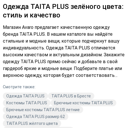
Одежда TAITA PLUS зелёного цвета:
стиль и качество
Магазин Avaro предлагает качественную одежду
бренда TAITA PLUS. В нашем каталоге вы найдёте
стильные и модные вещи, которые подчеркнут вашу
индивидуальность. Одежда TAITA PLUS отличается
высоким качеством и актуальным дизайном. Закажите
одежду TAITA PLUS прямо сейчас и добавьте в свой
гардероб яркие и модные вещи. Подберите платье или
верхнюю одежду, которая будет соответствовать
вашему стилю и образу. Выберите в каталоге Avaro и
Смотрите также:
оформите заказ уже сегодня!
Одежда TAITA PLUS
TAITA PLUS в Бресте
Костюмы TAITA PLUS
Брючные костюмы TAITA PLUS
Брючные костюмы TAITA PLUS летние
Одежда TAITA PLUS размер 62
TAITA PLUS жёлтого цвета