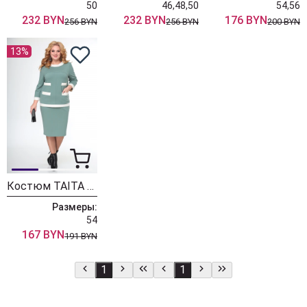
50
46,48,50
54,56
232 BYN
232 BYN
176 BYN
256 BYN
256 BYN
200 BYN
13%
Костюм TAITA PLUS 1438/4 светлая зелень
Размеры:
54
167 BYN
191 BYN
1
1