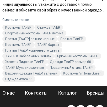
индивидуальность. Закажите с доставкой прямо
сейчас и обновите свой образ с качественной одеждой
ТАиЕР!
Смотрите также:
Костюмы TAиЕР
Одежда TAiER
Спортивные костюмы ТАиЕР летние
Платья [ТАиЕР] летние чёрные
Платья TAиЕР
Костюмы ТАиЕР
ТАиЕР бархат
Платья ТАиЕР коричневого цвета
ТАиЕР в Набережных Челнах
Брючные костюмы ТАиЕР
Жакеты Пиджаки TAиЕР
Одежда ТАиЕР размер 60
ТАиЕР Мультисезонные
Праздничный стиль ТАиЕР
Верхняя одежда ТАиЕР, зелёный
Костюмы Vittoria Queen
Одежда Avaro 56
О нас
Контакты
Каталог
Бренды