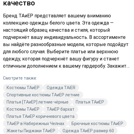
качество
Бренд ТАиЕР представляет вашему вниманию
коллекцию одежды белого цвета. Эта одежда —
настоящий образец качества и стиля, который
подчеркнёт вашу индивидуальность. В ассортименте
вы найдёте разнообразные модели, которые подойдут
для любого случая. Выберите платье или верхнюю
одежду, которая подчеркнёт вашу фигуру и станет
отличным дополнением к вашему гардеробу. Закажите
уже сегодня и наслаждайтесь комфортом и стилем от
Смотрите также:
ТАиЕР.
Костюмы TAиЕР
Одежда TAiER
Спортивные костюмы ТАиЕР летние
Платья [ТАиЕР] летние чёрные
Платья TAиЕР
Костюмы ТАиЕР
ТАиЕР бархат
Платья ТАиЕР коричневого цвета
ТАиЕР в Набережных Челнах
Брючные костюмы ТАиЕР
Жакеты Пиджаки TAиЕР
Одежда ТАиЕР размер 60