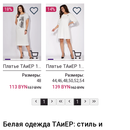
18%
14%
Платье ТАиЕР 1281
Платье ТАиЕР 1238 белый
Размеры:
Размеры:
48
44,46,48,50,52,54
113 BYN
139 BYN
137 BYN
162 BYN
1
1
Белая одежда ТАиЕР: стиль и