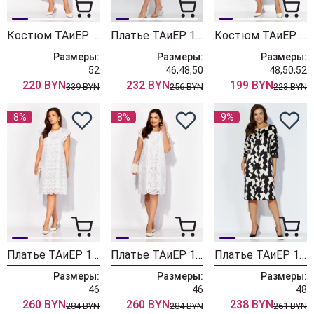
Костюм ТАиЕР 1374 дизайн
Платье ТАиЕР 1448
Костюм ТАиЕР 1391 молочный
Размеры:
Размеры:
Размеры:
52
46,48,50
48,50,52
220 BYN
232 BYN
199 BYN
339 BYN
256 BYN
223 BYN
8%
8%
9%
Платье ТАиЕР 1371 дизайн
Платье ТАиЕР 1371
Платье ТАиЕР 1298
Размеры:
Размеры:
Размеры:
46
46
48
260 BYN
260 BYN
238 BYN
284 BYN
284 BYN
261 BYN