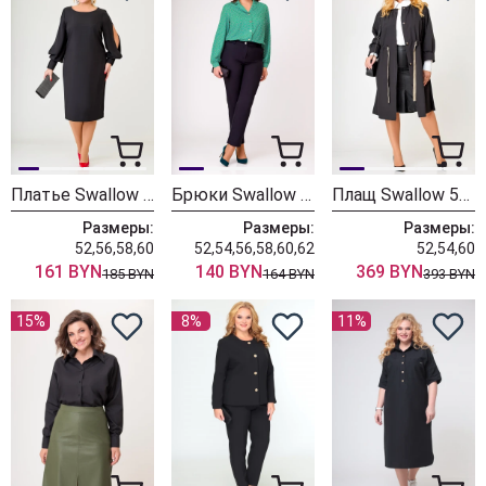
Платье Swallow 627 черный
Брюки Swallow 634 черный
Плащ Swallow 575 черный
Размеры:
Размеры:
Размеры:
52,56,58,60
52,54,56,58,60,62
52,54,60
161 BYN
140 BYN
369 BYN
185 BYN
164 BYN
393 BYN
15%
8%
11%