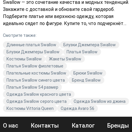
Swallow — это сочетание качества и модных тенденций.
Закажите с доставкой и обновите свой гардероб.
Подберите платье или верхнюю одежду, которая
идеально сядет по фигуре. Купите то, что подчеркнёт
вашу уникальность. Avaro предлагает широкий выбор,
Смотрите также:
чтобы каждая женщина могла найти свой идеальный
образ.
Длинные платья Swallow
Блузки Джемпера Swallow
Блузки Джемперы Swallow
Платья Swallow
Костюмы Swallow
Жакеты Swallow
Платья Swallow фиолетовые
Плательные костюмы Swallow
Брюки Swallow
Платья Swallow синего цвета
Бренд Swallow
Платья Swallow 54 размер
Одежда Swallow красного цвета
Одежда Swallow серого цвета
Одежда Swallow из джина
Костюмы Vittoria Queen
Одежда Avaro 56
О нас
Контакты
Каталог
Бренды