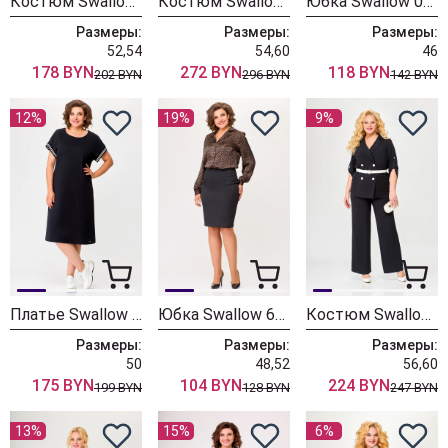
Костюм Swallow 708 черный
Костюм Swallow 653.2 черный
Юбка Swallow 053 черный
Размеры:
Размеры:
Размеры:
52,54
54,60
46
178 BYN
272 BYN
118 BYN
202 BYN
296 BYN
142 BYN
12%
19%
9%
Платье Swallow 678 черный
Юбка Swallow 681 черный
Костюм Swallow 657 черный
Размеры:
Размеры:
Размеры:
50
48,52
56,60
175 BYN
104 BYN
224 BYN
199 BYN
128 BYN
247 BYN
13%
15%
6%