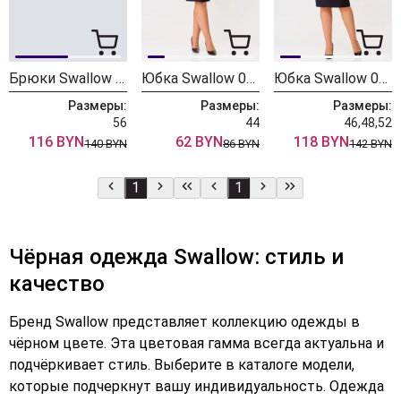
Брюки Swallow 305 черный
Юбка Swallow 040
Юбка Swallow 005
Размеры:
Размеры:
Размеры:
56
44
46,48,52
116 BYN
62 BYN
118 BYN
140 BYN
86 BYN
142 BYN
1
1
Чёрная одежда Swallow: стиль и
качество
Бренд Swallow представляет коллекцию одежды в
чёрном цвете. Эта цветовая гамма всегда актуальна и
подчёркивает стиль. Выберите в каталоге модели,
которые подчеркнут вашу индивидуальность. Одежда