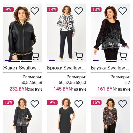
9%
14%
13%
Жакет Swallow 867 чёрный
Брюки Swallow 882
Блузка Swallow 803-5
Размеры:
Размеры:
Размеры:
50,52,56,58
50,52,56,58,60
52
232 BYN
145 BYN
161 BYN
256 BYN
168 BYN
185 BYN
13%
9%
15%