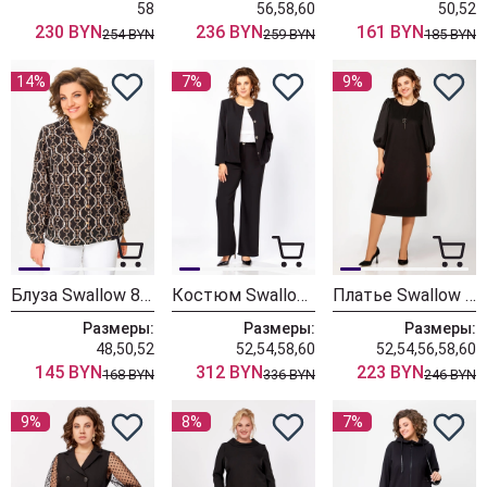
58
56,58,60
50,52
230 BYN
236 BYN
161 BYN
254 BYN
259 BYN
185 BYN
14%
7%
9%
Блуза Swallow 841.1 чёрный в бежево-молочный принт
Костюм Swallow 868-3
Платье Swallow 793 черный
Размеры:
Размеры:
Размеры:
48,50,52
52,54,58,60
52,54,56,58,60
145 BYN
312 BYN
223 BYN
168 BYN
336 BYN
246 BYN
9%
8%
7%