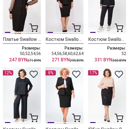
Платье Swallow 796 черный
Костюм Swallow 762.1 черный
Костюм Swallow 704 черный
Размеры:
Размеры:
Размеры:
50,52,54,56
54,56,58,60,62,64
52
247 BYN
271 BYN
331 BYN
271 BYN
295 BYN
355 BYN
12%
8%
17%