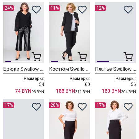
24%
11%
12%
Брюки Swallow 421 черный
Костюм Swallow 388 черный
Платье Swallow 281 черный
Размеры:
Размеры:
Размеры:
54
60
56
74 BYN
188 BYN
180 BYN
98 BYN
211 BYN
204 BYN
17%
28%
17%