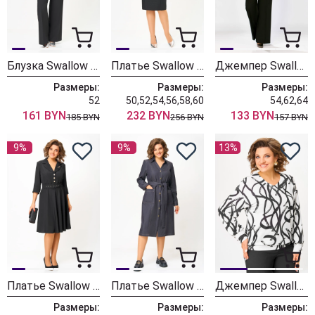
Блузка Swallow 803-4
Платье Swallow 890
Джемпер Swallow 878-1
Размеры:
Размеры:
Размеры:
52
50,52,54,56,58,60
54,62,64
161 BYN
232 BYN
133 BYN
185 BYN
256 BYN
157 BYN
9%
9%
13%
Платье Swallow 873
Платье Swallow 853 чёрный джинс
Джемпер Swallow 865
Размеры:
Размеры:
Размеры: