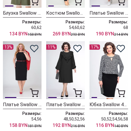
Блузка Swallow 595 черный
Костюм Swallow 603 черный, олива
Платье Swallow 496 черный
Размеры:
Размеры:
Размеры:
60,62
54,60,62
68
134 BYN
269 BYN
190 BYN
158 BYN
293 BYN
214 BYN
13%
11%
17%
Платье Swallow 485 черный
Платье Swallow 440 черный
Юбка Swallow 437 черный
Размеры:
Размеры:
Размеры:
54,56
48,50,52,56
50,52,54,56,58
158 BYN
192 BYN
116 BYN
181 BYN
216 BYN
140 BYN