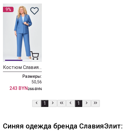
9%
Костюм СлавияЭлит 524-1 деним
Размеры:
50,56
243 BYN
266 BYN
1
1
Синяя одежда бренда СлавияЭлит: