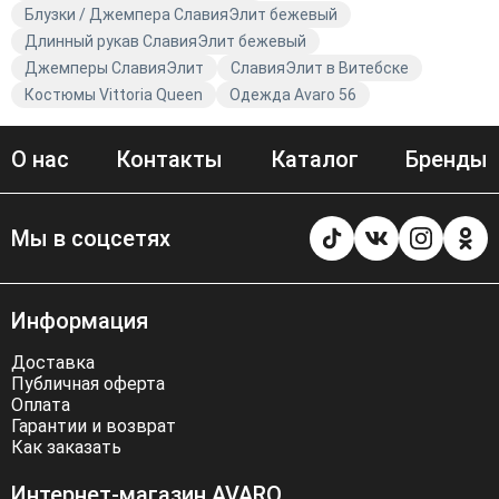
Блузки / Джемпера СлавияЭлит бежевый
Длинный рукав СлавияЭлит бежевый
Джемперы СлавияЭлит
СлавияЭлит в Витебске
Костюмы Vittoria Queen
Одежда Avaro 56
О нас
Контакты
Каталог
Бренды
Мы в соцсетях
Информация
Доставка
Публичная оферта
Оплата
Гарантии и возврат
Как заказать
Интернет-магазин AVARO