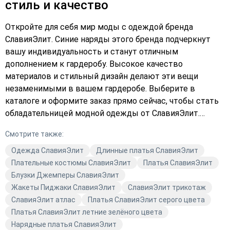
стиль и качество
Откройте для себя мир моды с одеждой бренда
СлавияЭлит. Синие наряды этого бренда подчеркнут
вашу индивидуальность и станут отличным
дополнением к гардеробу. Высокое качество
материалов и стильный дизайн делают эти вещи
незаменимыми в вашем гардеробе. Выберите в
каталоге и оформите заказ прямо сейчас, чтобы стать
обладательницей модной одежды от СлавияЭлит.
Подберите платье, которое идеально подойдёт для
Смотрите также:
любого случая, и добавьте его в корзину уже сегодня.
Одежда СлавияЭлит
Длинные платья СлавияЭлит
Плательные костюмы СлавияЭлит
Платья СлавияЭлит
Блузки Джемперы СлавияЭлит
Жакеты Пиджаки СлавияЭлит
СлавияЭлит трикотаж
СлавияЭлит атлас
Платья СлавияЭлит серого цвета
Платья СлавияЭлит летние зелёного цвета
Нарядные платья СлавияЭлит