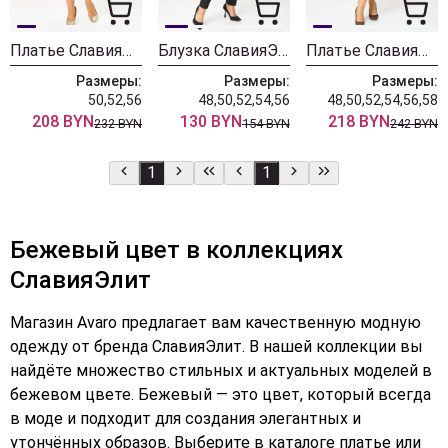
Платье СлавияЭлит 563 однотон с люрексом
Блузка СлавияЭлит 559 капучино
Платье СлавияЭлит 560 капучино
Размеры:
Размеры:
Размеры:
50,52,56
48,50,52,54,56
48,50,52,54,56,58
208 BYN
130 BYN
218 BYN
232 BYN
154 BYN
242 BYN
1
1
Бежевый цвет в коллекциях
СлавияЭлит
Магазин Avaro предлагает вам качественную модную
одежду от бренда СлавияЭлит. В нашей коллекции вы
найдёте множество стильных и актуальных моделей в
бежевом цвете. Бежевый — это цвет, который всегда
в моде и подходит для создания элегантных и
утончённых образов. Выберите в каталоге платье или