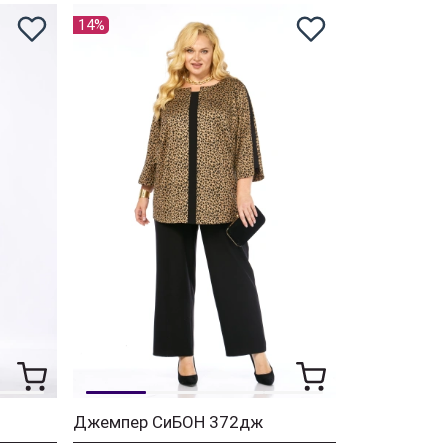
14%
Джемпер СиБОН 372дж