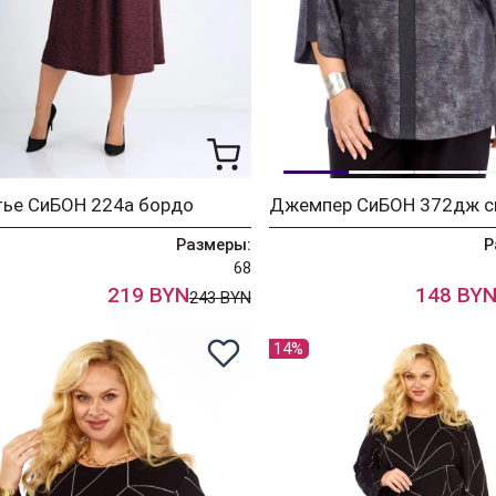
тье СиБОН 224а бордо
Джемпер СиБОН 372дж с
Размеры:
Р
68
219 BYN
148 BY
243 BYN
14%