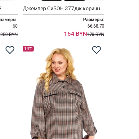
й
Джемпер СиБОН 377дж коричневый
азмеры:
Размеры:
68
66,68,70
N
154 BYN
250 BYN
178 BYN
13%