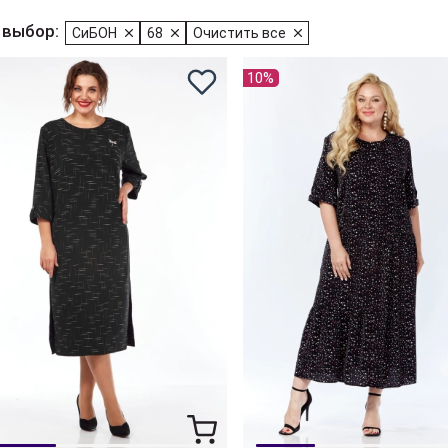
 выбор:
СиБОН
68
Очистить все
10%