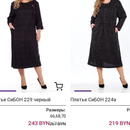
тье СиБОН 229 черный
Платье СиБОН 224а
Размеры:
Р
66,68,70
243 BYN
219 BY
267 BYN