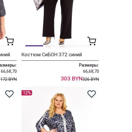
иний
Костюм СиБОН 372 синий
азмеры:
Размеры:
66,68,70
66,68,70
N
303 BYN
172 BYN
326 BYN
12%