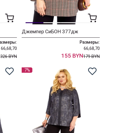
Джемпер СиБОН 377дж
азмеры:
Размеры:
66,68,70
66,68,70
N
155 BYN
326 BYN
179 BYN
7%