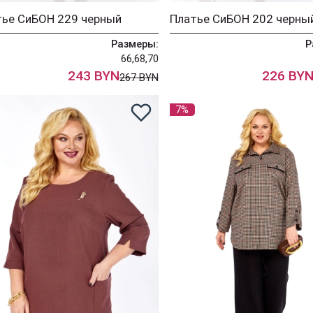
тье СиБОН 229 черный
Платье СиБОН 202 черны
Размеры:
Р
66,68,70
243 BYN
226 BY
267 BYN
7%