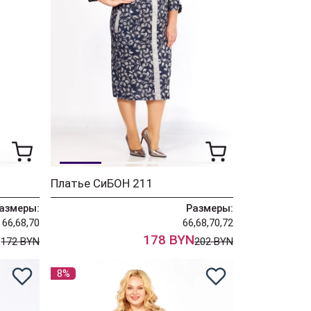
Платье СиБОН 211
азмеры:
Размеры:
66,68,70
66,68,70,72
N
178 BYN
172 BYN
202 BYN
8%