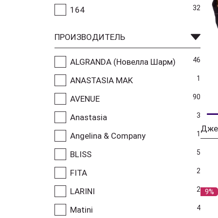
32
164
ПРОИЗВОДИТЕЛЬ
46
ALGRANDA (Новелла Шарм)
1
ANASTASIA MAK
90
AVENUE
3
Anastasia
Дже
1
Angelina & Company
5
BLISS
2
FITA
2
LARINI
9%
4
Matini