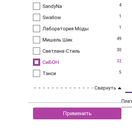
4
SandyNa
1
Swallow
1
Лаборатория Моды
49
Мишель Шик
30
Светлана-Стиль
32
СиБОН
5
Тэнси
Свернуть
Пла
Применить