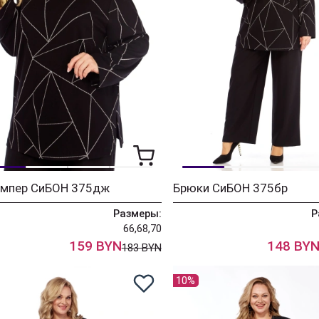
мпер СиБОН 375дж
Брюки СиБОН 375бр
Размеры:
Р
66,68,70
159 BYN
148 BY
183 BYN
10%