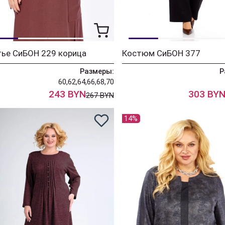
тье СиБОН 229 корица
Костюм СиБОН 377
Размеры:
Р
60,62,64,66,68,70
243 BYN
303 BY
267 BYN
14%