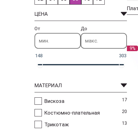
Пла
ЦЕНА
От
До
9%
148
303
МАТЕРИАЛ
17
Вискоза
20
Костюмно-плательная
13
Трикотаж