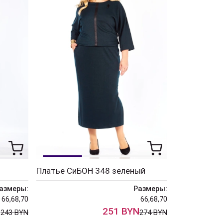
Платье СиБОН 348 зеленый
азмеры:
Размеры:
66,68,70
66,68,70
N
251 BYN
243 BYN
274 BYN