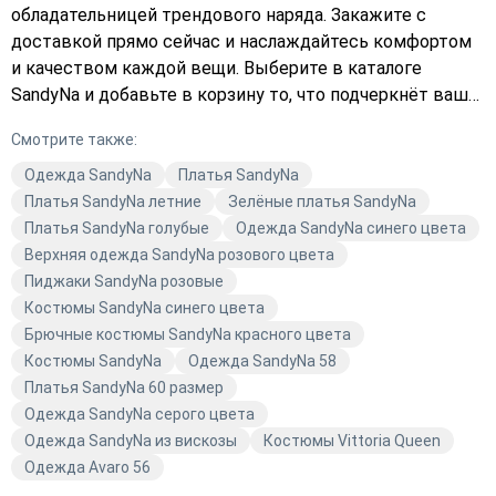
обладательницей трендового наряда. Закажите с
доставкой прямо сейчас и наслаждайтесь комфортом
и качеством каждой вещи. Выберите в каталоге
SandyNa и добавьте в корзину то, что подчеркнёт вашу
индивидуальность. Купите одежду SandyNa — ваш
Смотрите также:
выбор в моде!
Одежда SandyNa
Платья SandyNa
Платья SandyNa летние
Зелёные платья SandyNa
Платья SandyNa голубые
Одежда SandyNa синего цвета
Верхняя одежда SandyNa розового цвета
Пиджаки SandyNa розовые
Костюмы SandyNa синего цвета
Брючные костюмы SandyNa красного цвета
Костюмы SandyNa
Одежда SandyNa 58
Платья SandyNa 60 размер
Одежда SandyNa серого цвета
Одежда SandyNa из вискозы
Костюмы Vittoria Queen
Одежда Avaro 56