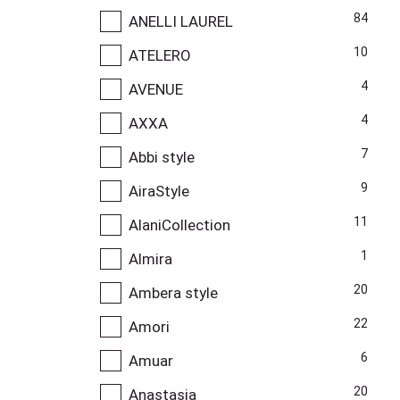
84
ANELLI LAUREL
10
ATELERO
4
AVENUE
4
AXXA
7
Abbi style
9
AiraStyle
11
AlaniCollection
1
Almira
20
Ambera style
22
Amori
6
Amuar
20
Anastasia