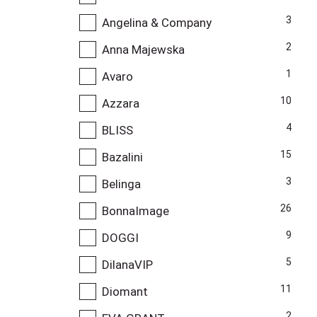
3
Angelina & Company
2
Anna Majewska
1
Avaro
10
Azzara
4
BLISS
15
Bazalini
3
Belinga
26
BonnaImage
9
DOGGI
5
DilanaVIP
11
Diomant
2