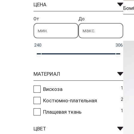
ЦЕНА
Бомб
От
До
240
306
МАТЕРИАЛ
1
Вискоза
2
Костюмно-плательная
1
Плащевая ткань
ЦВЕТ