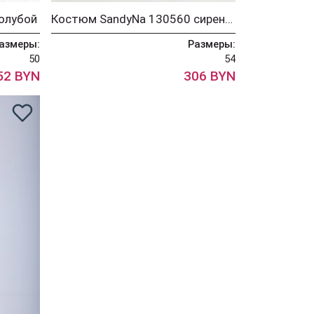
олубой
Костюм SandyNa 130560 сиреневая небесно-голубой
азмеры:
Размеры:
50
54
52 BYN
306 BYN