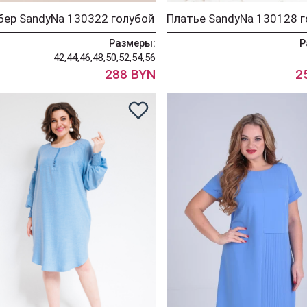
ер SandyNa 130322 голубой
Платье SandyNa 130128 г
Размеры:
Р
42,44,46,48,50,52,54,56
288 BYN
2