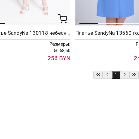
Платье SandyNa 130118 небесно-голубой
Платье SandyNa 13560 го
Размеры:
Р
56,58,60
256 BYN
2
1