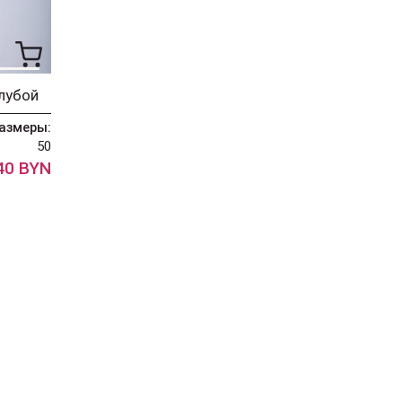
лубой
азмеры:
50
40 BYN