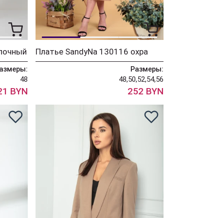
лочный
Платье SandyNa 130116 охра
азмеры:
Размеры:
48
48,50,52,54,56
21 BYN
252 BYN