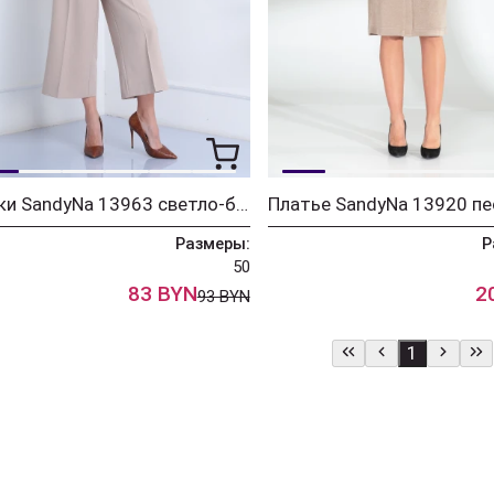
Брюки SandyNa 13963 светло-бежевый
Размеры:
Р
50
83 BYN
2
93 BYN
1