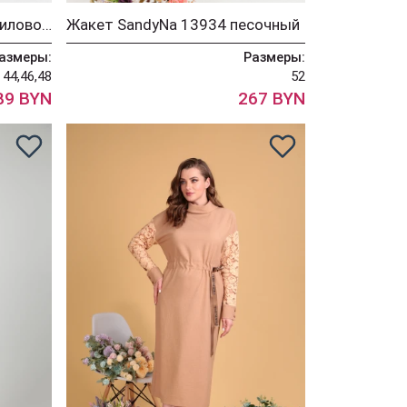
Платье SandyNa 130131 лилово-бежевый
Жакет SandyNa 13934 песочный
азмеры:
Размеры:
44,46,48
52
89 BYN
267 BYN