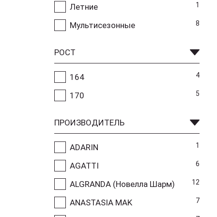
1
Летние
8
Мультисезонные
РОСТ
4
164
5
170
ПРОИЗВОДИТЕЛЬ
1
ADARIN
6
AGATTI
12
ALGRANDA (Новелла Шарм)
7
ANASTASIA MAK