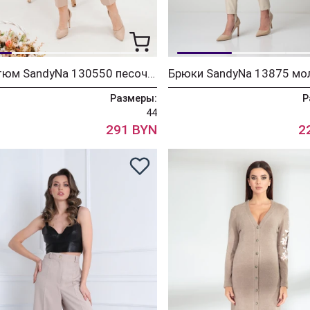
Костюм SandyNa 130550 песочный
Брюки SandyNa 13875 мо
Размеры:
Р
44
291 BYN
2