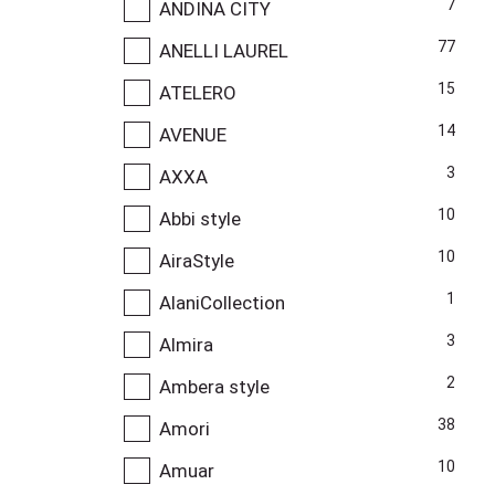
7
ANDINA CITY
77
ANELLI LAUREL
15
ATELERO
14
AVENUE
3
AXXA
10
Abbi style
10
AiraStyle
1
AlaniCollection
3
Almira
2
Ambera style
38
Amori
10
Amuar