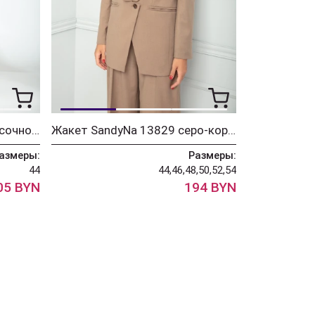
Платье SandyNa 13920 песочно-бежевый "тигр"
Жакет SandyNa 13829 серо-коричневый
азмеры:
Размеры:
44
44,46,48,50,52,54
05 BYN
194 BYN