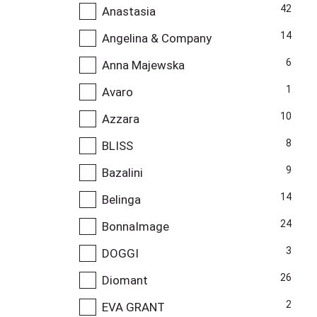
42
Anastasia
14
Angelina & Company
6
Anna Majewska
1
Avaro
10
Azzara
8
BLISS
9
Bazalini
14
Belinga
24
BonnaImage
3
DOGGI
26
Diomant
2
EVA GRANT