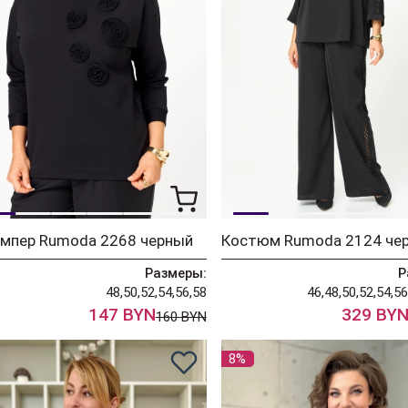
мпер Rumoda 2268 черный
Костюм Rumoda 2124 че
Размеры:
Р
48,50,52,54,56,58
46,48,50,52,54,56
147 BYN
329 BY
160 BYN
8%