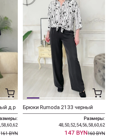
ый д.р
Брюки Rumoda 2133 черный
азмеры:
Размеры:
,58,60,62
48,50,52,54,56,58,60,62
N
147 BYN
161 BYN
160 BYN