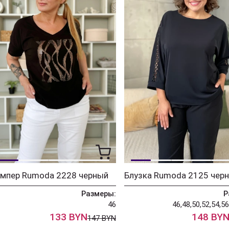
мпер Rumoda 2228 черный
Блузка Rumoda 2125 черн
Размеры:
Р
46
46,48,50,52,54,56
133 BYN
148 BY
147 BYN