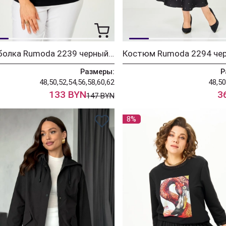
Футболка Rumoda 2239 черный кр.р.
Костюм Rumoda 2294 че
Размеры:
Р
48,50,52,54,56,58,60,62
48,50
133 BYN
3
147 BYN
8%