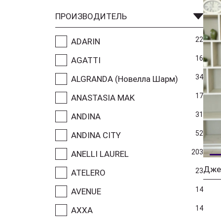
ПРОИЗВОДИТЕЛЬ
22
ADARIN
16
AGATTI
34
ALGRANDA (Новелла Шарм)
17
ANASTASIA MAK
31
ANDINA
52
ANDINA CITY
203
ANELLI LAUREL
Дже
23
ATELERO
14
AVENUE
14
AXXA