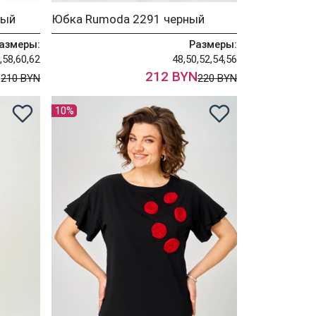
ный
Юбка Rumoda 2291 черный
азмеры:
Размеры:
,58,60,62
48,50,52,54,56
N
212 BYN
210 BYN
220 BYN
10%