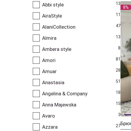
13
Abbi style
8%
11
AiraStyle
47
AlaniCollection
13
Almira
8
Ambera style
81
Amori
28
Amuar
51
Anastasia
18
Angelina & Company
15
Anna Majewska
3
Avaro
Брю
27
Azzara