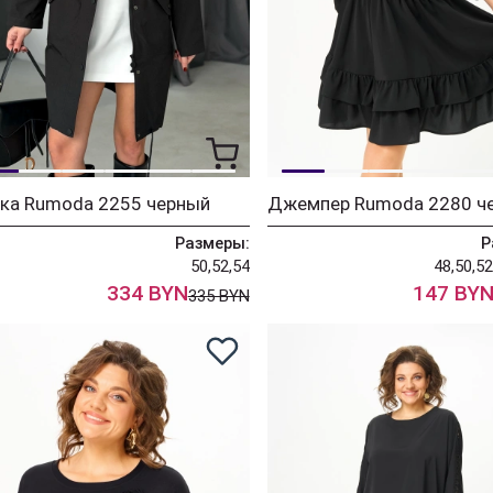
тка Rumoda 2255 черный
Джемпер Rumoda 2280 ч
Размеры:
Р
50,52,54
48,50,52
334 BYN
147 BY
335 BYN