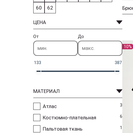
60
62
Брю
ЦЕНА
От
До
10%
133
387
МАТЕРИАЛ
3
Атлас
6
Костюмно-плательная
1
Пальтовая ткань