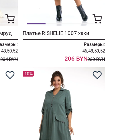
умруд
Платье RISHELIE 1007 хаки
азмеры:
Размеры:
48,50,52
46,48,50,52
N
206 BYN
234 BYN
230 BYN
10%