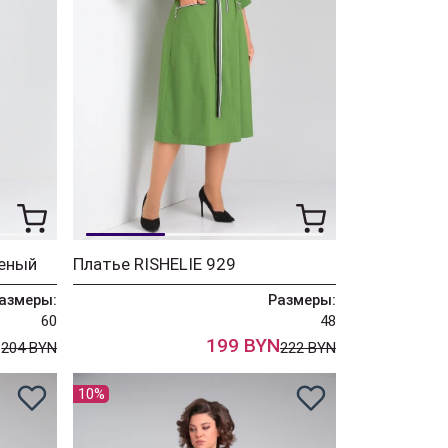
леный
Платье RISHELIE 929
азмеры:
Размеры:
60
48
N
199 BYN
204 BYN
222 BYN
10%