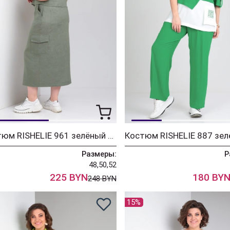
Костюм RISHELIE 961 зелёный мох
Костюм RISHELIE 887 зе
Размеры:
Р
48,50,52
225 BYN
180 BY
248 BYN
15%