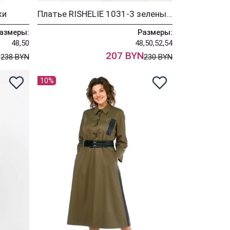
ки
Платье RISHELIE 1031-3 зеленый+принт
азмеры:
Размеры:
48,50
48,50,52,54
N
207 BYN
238 BYN
230 BYN
10%