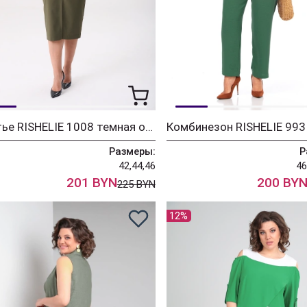
Платье RISHELIE 1008 темная оливка
Размеры:
Р
42,44,46
46
201 BYN
200 BY
225 BYN
12%