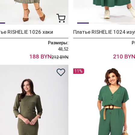
ье RISHELIE 1026 хаки
Платье RISHELIE 1024 из
Размеры:
Р
48,52
188 BYN
210 BY
212 BYN
11%