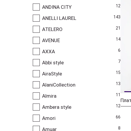
12
ANDINA CITY
143
ANELLI LAUREL
21
ATELERO
14
AVENUE
6
AXXA
7
Abbi style
15
AiraStyle
13
AlaniCollection
11
Almira
Плат
12
Ambera style
66
Amori
8
Amuar