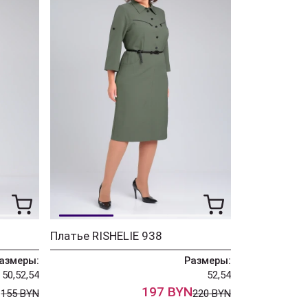
Платье RISHELIE 938
азмеры:
Размеры:
50,52,54
52,54
N
197 BYN
155 BYN
220 BYN