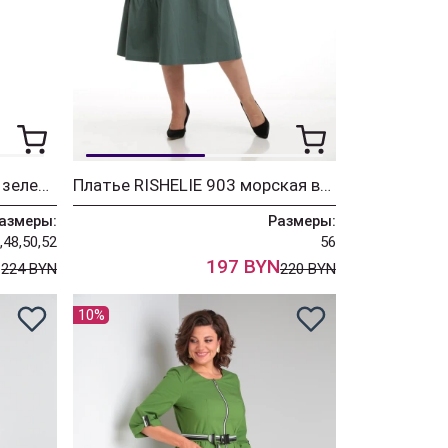
Комбинезон RISHELIE 993 зеленый
Платье RISHELIE 903 морская волна
азмеры:
Размеры:
,48,50,52
56
N
197 BYN
224 BYN
220 BYN
10%