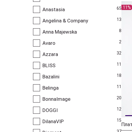
11%
65
Anastasia
13
Angelina & Company
8
Anna Majewska
2
Avaro
32
Azzara
11
BLISS
18
Bazalini
11
Belinga
20
BonnaImage
12
DOGGI
15
DilanaVIP
Плат
37