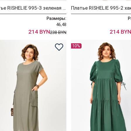
Платье RISHELIE 995-3 зеленая фисташка
Платье RISHELIE 995-2 ха
Размеры:
Р
46,48
214 BYN
214 BY
238 BYN
10%