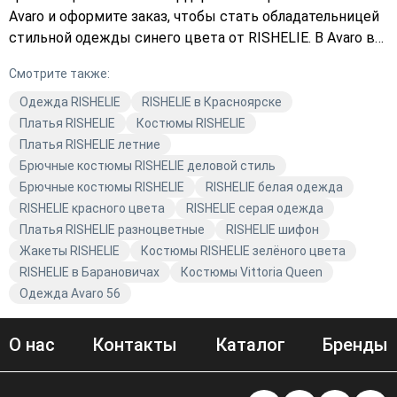
Avaro и оформите заказ, чтобы стать обладательницей
стильной одежды синего цвета от RISHELIE. В Avaro вы
найдёте разнообразие моделей, которые подчеркнут
Смотрите также:
вашу индивидуальность. Не упустите возможность
купить качественную одежду по выгодной цене.
Одежда RISHELIE
RISHELIE в Красноярске
Выберите платье, куртку или аксессуары синего цвета
Платья RISHELIE
Костюмы RISHELIE
от RISHELIE и создайте неповторимый образ.
Платья RISHELIE летние
Брючные костюмы RISHELIE деловой стиль
Брючные костюмы RISHELIE
RISHELIE белая одежда
RISHELIE красного цвета
RISHELIE серая одежда
Платья RISHELIE разноцветные
RISHELIE шифон
Жакеты RISHELIE
Костюмы RISHELIE зелёного цвета
RISHELIE в Барановичах
Костюмы Vittoria Queen
Одежда Avaro 56
О нас
Контакты
Каталог
Бренды