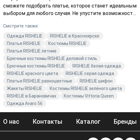
сможете подобрать платье, которое станет идеальным
выбором для любого случая. Не упустите возможность
добавить в свой гардероб стильную вещь от RISHELIE.
Смотрите также:
Закажите с доставкой уже сегодня и наслаждайтесь
комфортом и качеством от Avaro.
Одежда RISHELIE
RISHELIE в Красноярске
Платья RISHELIE
Костюмы RISHELIE
Платья RISHELIE летние
Брючные костюмы RISHELIE деловой стиль
Брючные костюмы RISHELIE
RISHELIE белая одежда
RISHELIE красного цвета
RISHELIE серая одежда
Платья RISHELIE разноцветные
RISHELIE шифон
Жакеты RISHELIE
Костюмы RISHELIE зелёного цвета
RISHELIE в Барановичах
Костюмы Vittoria Queen
Одежда Avaro 56
О нас
Контакты
Каталог
Бренды