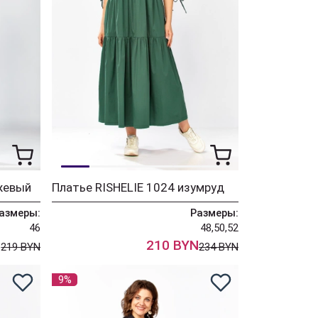
жевый
Платье RISHELIE 1024 изумруд
азмеры:
Размеры:
46
48,50,52
N
210 BYN
219 BYN
234 BYN
9%