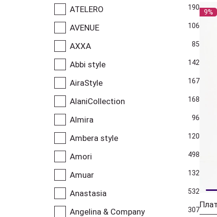
190
ATELERO
9%
106
AVENUE
85
AXXA
142
Abbi style
167
AiraStyle
168
AlaniCollection
96
Almira
120
Ambera style
498
Amori
132
Amuar
532
Anastasia
Плат
307
Angelina & Company