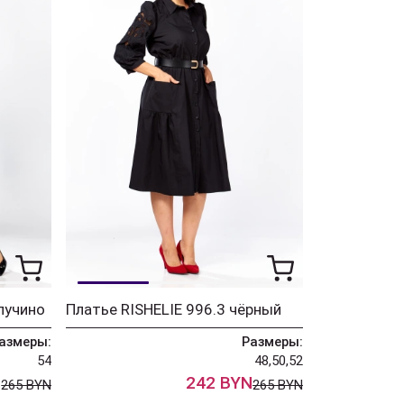
пучино
Платье RISHELIE 996.3 чёрный
азмеры:
Размеры:
54
48,50,52
N
242 BYN
265 BYN
265 BYN