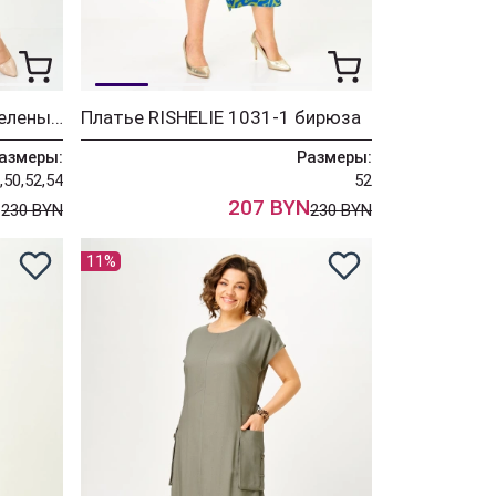
Платье RISHELIE 1031-3 зеленый+принт
Платье RISHELIE 1031-1 бирюза
азмеры:
Размеры:
,50,52,54
52
N
207 BYN
230 BYN
230 BYN
11%