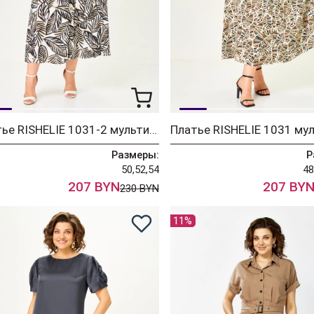
Платье RISHELIE 1031-2 мультиколор
Размеры:
Р
50,52,54
48
207 BYN
207 BY
230 BYN
11%