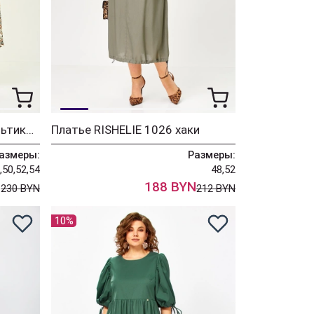
Платье RISHELIE 1031 мультиколор
Платье RISHELIE 1026 хаки
азмеры:
Размеры:
,50,52,54
48,52
N
188 BYN
230 BYN
212 BYN
10%