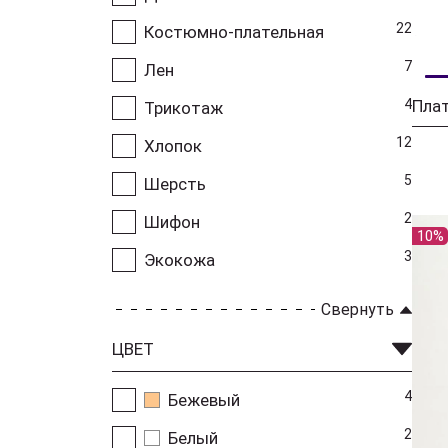
22
Костюмно-плательная
7
Лен
4
Плат
Трикотаж
12
Хлопок
5
Шерсть
2
Шифон
10%
3
Экокожа
Свернуть
ЦВЕТ
4
Бежевый
2
Белый