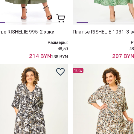
ье RISHELIE 995-2 хаки
Размеры:
Р
48,50
48
214 BYN
207 BY
238 BYN
10%