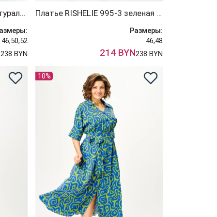
Платье RISHELIE 995-4 натуральный
Платье RISHELIE 995-3 зеленая фисташка
азмеры:
Размеры:
46,50,52
46,48
N
214 BYN
238 BYN
238 BYN
10%