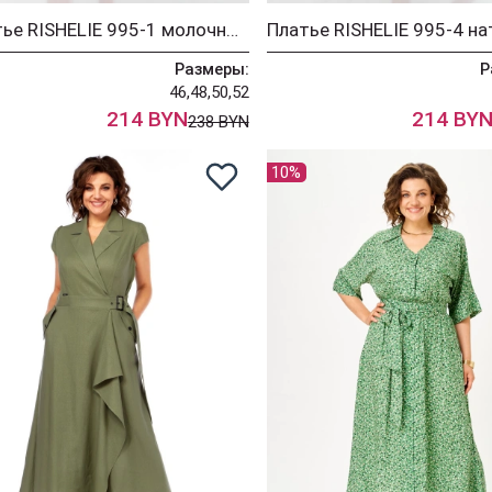
Платье RISHELIE 995-1 молочно-белый
Размеры:
Р
46,48,50,52
214 BYN
214 BY
238 BYN
10%