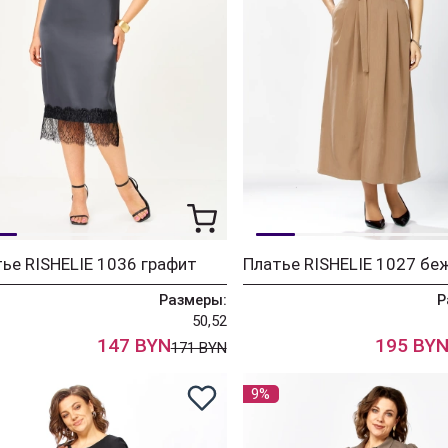
ье RISHELIE 1036 графит
Платье RISHELIE 1027 бе
Размеры:
Р
50,52
147 BYN
195 BY
171 BYN
9%