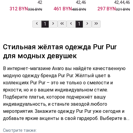
42
42,46
42,44,46
312 BYN
461 BYN
297 BYN
336 BYN
485 BYN
321 BYN
1
1
Стильная жёлтая одежда Pur Pur
для модных девушек
В интернет-магазине Avaro вы найдёте качественную
модную одежду бренда Pur Pur. Жёлтый цвет в
коллекциях Pur Pur – это не только о смелости и
яркости, но и о вашем индивидуальном стиле.
Подберите платье, которое подчеркнёт вашу
индивидуальность, и станьте звездой любого
мероприятия. Закажите одежду Pur Pur уже сегодня и
добавьте яркие акценты в свой гардероб. Выберите в
каталоге и оформите заказ – сделайте свой выбор в
Смотрите также:
пользу качества и стиля!