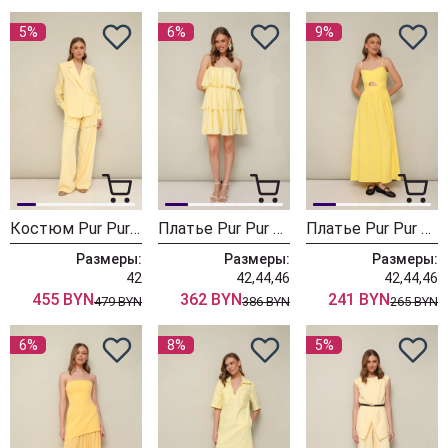
5%
6%
9%
Костюм Pur Pur 11-384
Платье Pur Pur 11-371-1
Платье Pur Pur 11-193-2
Размеры:
Размеры:
Размеры:
42
42,44,46
42,44,46
455 BYN
362 BYN
241 BYN
479 BYN
386 BYN
265 BYN
6%
8%
5%