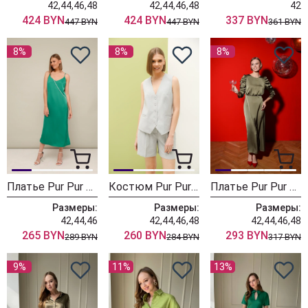
42,44,46,48
42,44,46,48
42
424 BYN
424 BYN
337 BYN
447 BYN
447 BYN
361 BYN
8%
8%
8%
Платье Pur Pur 11-098/2
Костюм Pur Pur 11-291/1
Платье Pur Pur 11-246
Размеры:
Размеры:
Размеры:
42,44,46
42,44,46,48
42,44,46,48
265 BYN
260 BYN
293 BYN
289 BYN
284 BYN
317 BYN
9%
11%
13%