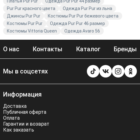
Платья Pur Pur
Одежда Pur Pur 44 размер
Pur Pur красного цвета
Одежда Pur Pur из льна
Джинсы Pur Pur
Костюмы Pur Pur бежевого цвета
Костюмы Pur Pur
Одежда Pur Pur 46 размер
Костюмы Vittoria Queen
Одежда Avaro 56
О нас
Контакты
Каталог
Бренды
Мы в соцсетях
Информация
Доставка
Публичная оферта
Оплата
Гарантии и возврат
Как заказать