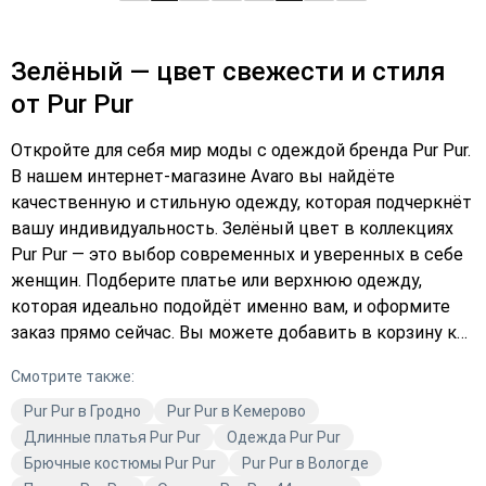
Зелёный — цвет свежести и стиля
от Pur Pur
Откройте для себя мир моды с одеждой бренда Pur Pur.
В нашем интернет-магазине Avaro вы найдёте
качественную и стильную одежду, которая подчеркнёт
вашу индивидуальность. Зелёный цвет в коллекциях
Pur Pur — это выбор современных и уверенных в себе
женщин. Подберите платье или верхнюю одежду,
которая идеально подойдёт именно вам, и оформите
заказ прямо сейчас. Вы можете добавить в корзину как
повседневные модели, так и наряды для особых
Смотрите также:
случаев. Не упустите возможность обновить свой
гардероб с Avaro!
Pur Pur в Гродно
Pur Pur в Кемерово
Длинные платья Pur Pur
Одежда Pur Pur
Брючные костюмы Pur Pur
Pur Pur в Вологде